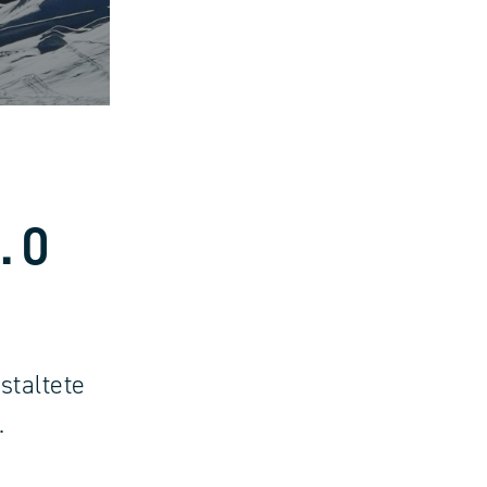
.0
staltete
.