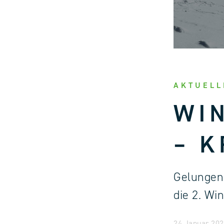
AKTUELL
WIN
– K
Gelungene
die 2. Wi
24 Januar 2024