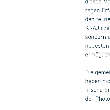
dieses M
regen Erf
den teil
KRAJIczec
sondern e
neuesten 
ermöglich
Die geme
haben nic
frische E
der Photo