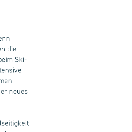
denn
en die
beim Ski-
tensive
emen
ser neues
seitigkeit