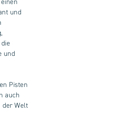
 einen
ant und
n
,
 die
e und
en Pisten
rn auch
 der Welt