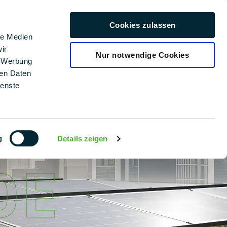
era profesional
Cookies zulassen
Español
le Medien
ir
Nur notwendige Cookies
, Werbung
ren Daten
ienste
g
Details zeigen
DE