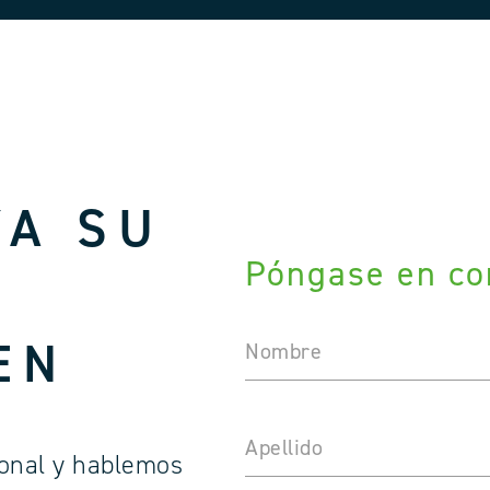
YA SU
Póngase en co
EN
Nombre
Apellido
onal y hablemos