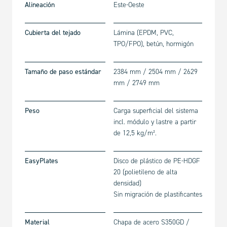
Alineación
Este-Oeste
Cubierta del tejado
Lámina (EPDM, PVC,
TPO/FPO), betún, hormigón
Tamaño de paso estándar
2384 mm / 2504 mm / 2629
mm / 2749 mm
Peso
Carga superficial del sistema
incl. módulo y lastre a partir
de 12,5 kg/m².
EasyPlates
Disco de plástico de PE-HD
GF
20
(polietileno de alta
densidad)
Sin migración de plastificantes
Material
Chapa de acero S350GD /