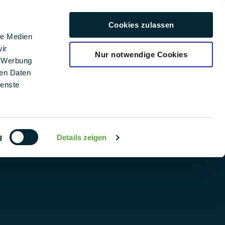
era profesional
Cookies zulassen
Español
le Medien
ir
Nur notwendige Cookies
, Werbung
ren Daten
SERVICIO Y AYUDA
ienste
SOFTWARE DE PLANIFICACIÓN FOTOVOLTAICA (FV):
PMT PLAN | PMT
DESCARGAS
g
Details zeigen