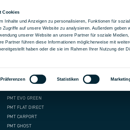
t Cookies
luciones de montaje
Soluciones
La empresa
Carr
 Inhalte und Anzeigen zu personalisieren, Funktionen für sozia
e Zugriffe auf unsere Website zu analysieren. Außerdem geben w
rwendung unserer Website an unsere Partner für soziale Medien
re Partner führen diese Informationen möglicherweise mit weite
PRODUCTOS
ereitgestellt haben oder die sie im Rahmen Ihrer Nutzung der D
PMT TITAN
PMT X118
Präferenzen
Statistiken
Marketin
PMT EVO 2.1 EW
PMT EVO 2.1 S
PMT EVO GREEN
PMT FLAT DIRECT
PMT CARPORT
PMT GHOST