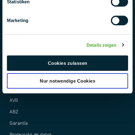
Statistiken
Marketing
Síguenos en
Details zeigen
Cookies zulassen
Nur notwendige Cookies
AEB
AVB
ABZ
Garantía
Protección de datos