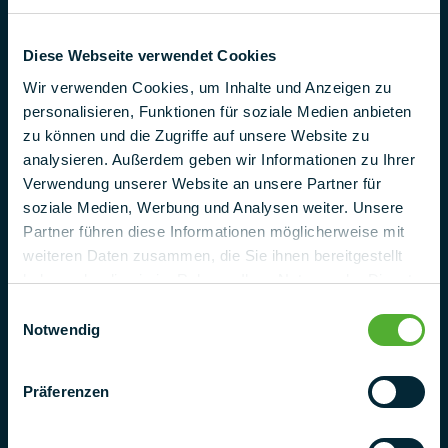
Industriestr. 25
95346 Stadtsteinach
Diese Webseite verwendet Cookies
Alemania
Wir verwenden Cookies, um Inhalte und Anzeigen zu
Teléfono
personalisieren, Funktionen für soziale Medien anbieten
+ 49 (0) 9225 95500
zu können und die Zugriffe auf unsere Website zu
analysieren. Außerdem geben wir Informationen zu Ihrer
correo electrónico
Verwendung unserer Website an unsere Partner für
project@pmt.solutions
soziale Medien, Werbung und Analysen weiter. Unsere
Partner führen diese Informationen möglicherweise mit
Póngase en contacto con nosotros
weiteren Daten zusammen, die Sie ihnen bereitgestellt
haben oder die sie im Rahmen Ihrer Nutzung der Dienste
gesammelt haben.
Einwilligungsauswahl
Notwendig
Präferenzen