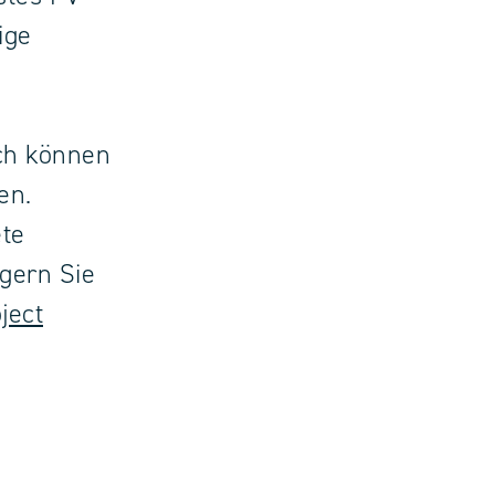
ige
sch können
en.
ete
gern Sie
ject