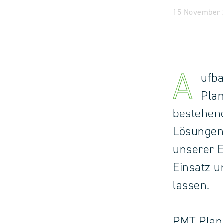
15 November 2
A
ufba
Plan
bestehen
Lösungen
unserer E
Einsatz u
lassen.
PMT Plan 