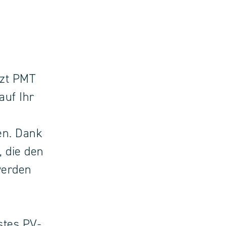
tzt PMT
auf Ihr
en. Dank
, die den
werden
stes PV-