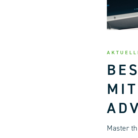
AKTUELL
BE
MIT
AD
Master th