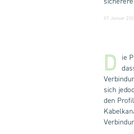
sicherere
07 Januar 202
D
ie 
das
Verbindun
sich jedo
den Profi
Kabelkan
Verbindun