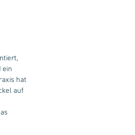
tiert,
 ein
raxis hat
ckel auf
das