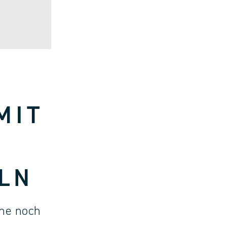
MIT
LN
ine noch