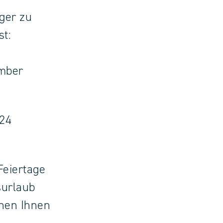
ger zu
st:
mber
24
Feiertage
surlaub
chen Ihnen