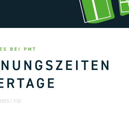
ES BEI PMT
FNUNGSZEITEN
ERTAGE
023 | 7:32