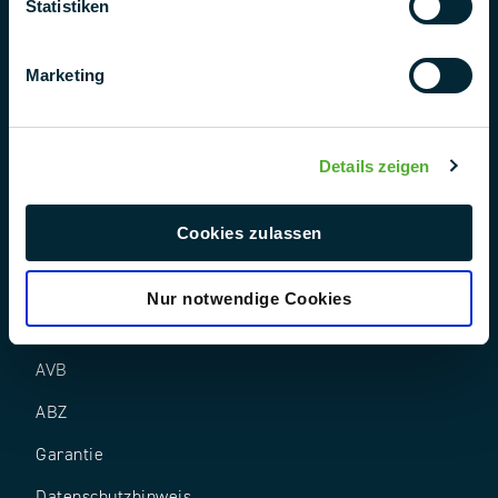
Statistiken
Marketing
Follow us
Details zeigen
Cookies zulassen
Nur notwendige Cookies
AEB
AVB
ABZ
Garantie
Datenschutz­hinweis