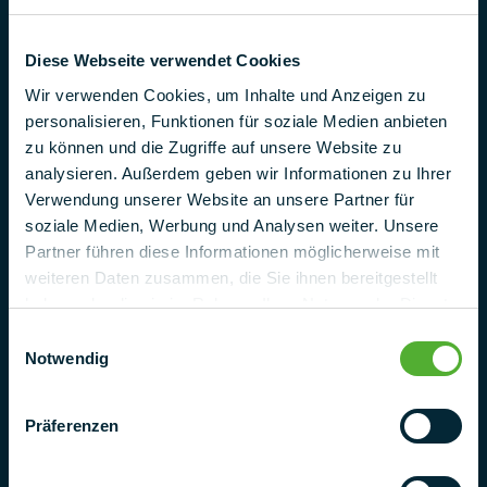
Industriestr. 25
95346 Stadtsteinach
Diese Webseite verwendet Cookies
Germany
Wir verwenden Cookies, um Inhalte und Anzeigen zu
Telefon
personalisieren, Funktionen für soziale Medien anbieten
+ 49 (0) 9225 95500
zu können und die Zugriffe auf unsere Website zu
analysieren. Außerdem geben wir Informationen zu Ihrer
E-Mail
Verwendung unserer Website an unsere Partner für
project@pmt.solutions
soziale Medien, Werbung und Analysen weiter. Unsere
Partner führen diese Informationen möglicherweise mit
Kontaktieren
weiteren Daten zusammen, die Sie ihnen bereitgestellt
haben oder die sie im Rahmen Ihrer Nutzung der Dienste
gesammelt haben.
Einwilligungsauswahl
Notwendig
Präferenzen