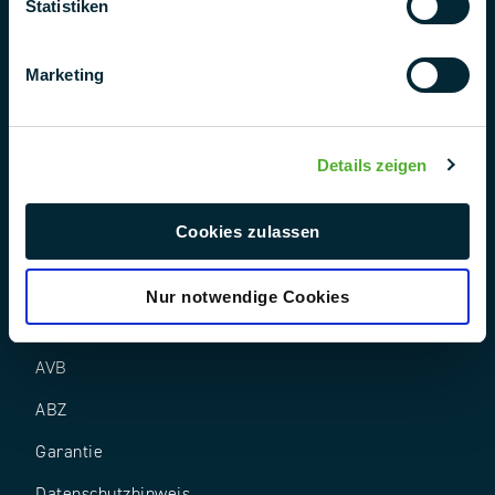
Statistiken
Marketing
Follow us
Details zeigen
Cookies zulassen
Nur notwendige Cookies
AEB
AVB
ABZ
Garantie
Datenschutz­hinweis