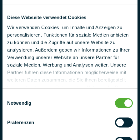
Industriestr. 25
95346 Stadtsteinach
Diese Webseite verwendet Cookies
Germany
Wir verwenden Cookies, um Inhalte und Anzeigen zu
Telefon
personalisieren, Funktionen für soziale Medien anbieten
+ 49 (0) 9225 95500
zu können und die Zugriffe auf unsere Website zu
analysieren. Außerdem geben wir Informationen zu Ihrer
E-Mail
Verwendung unserer Website an unsere Partner für
project@pmt.solutions
soziale Medien, Werbung und Analysen weiter. Unsere
Partner führen diese Informationen möglicherweise mit
Kontaktieren
weiteren Daten zusammen, die Sie ihnen bereitgestellt
haben oder die sie im Rahmen Ihrer Nutzung der Dienste
gesammelt haben.
Einwilligungsauswahl
Notwendig
Präferenzen