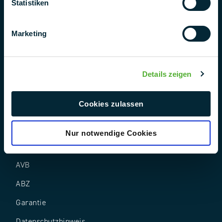
Statistiken
Marketing
Follow us
Details zeigen
Cookies zulassen
Nur notwendige Cookies
AEB
AVB
ABZ
Garantie
Datenschutz­hinweis