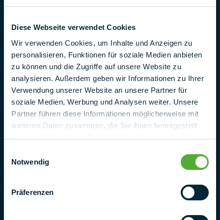
Industriestr. 25
95346 Stadtsteinach
Diese Webseite verwendet Cookies
Germany
Wir verwenden Cookies, um Inhalte und Anzeigen zu
Telefon
personalisieren, Funktionen für soziale Medien anbieten
+ 49 (0) 9225 95500
zu können und die Zugriffe auf unsere Website zu
analysieren. Außerdem geben wir Informationen zu Ihrer
E-Mail
Verwendung unserer Website an unsere Partner für
project@pmt.solutions
soziale Medien, Werbung und Analysen weiter. Unsere
Partner führen diese Informationen möglicherweise mit
Kontaktieren
weiteren Daten zusammen, die Sie ihnen bereitgestellt
haben oder die sie im Rahmen Ihrer Nutzung der Dienste
gesammelt haben.
Einwilligungsauswahl
Notwendig
Präferenzen