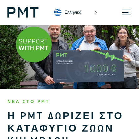
Ελληνικά
ΝΈΑ ΣΤΟ PMT
Η PMT ΔΩΡΊΖΕΙ ΣΤΟ
ΚΑΤΑΦΎΓΙΟ ΖΏΩΝ