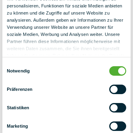
ΤΑΧΥΔΡΟΜΙΚΟΣ ΚΩΔΙΚΟΣ
personalisieren, Funktionen für soziale Medien anbieten
zu können und die Zugriffe auf unsere Website zu
analysieren. Außerdem geben wir Informationen zu Ihrer
Τοποθεσία
Verwendung unserer Website an unsere Partner für
soziale Medien, Werbung und Analysen weiter. Unsere
Partner führen diese Informationen möglicherweise mit
διεύθυνση ηλεκτρονικού ταχυδρομείου
weiteren Daten zusammen, die Sie ihnen bereitgestellt
haben oder die sie im Rahmen Ihrer Nutzung der Dienste
gesammelt haben.
Einwilligungsauswahl
Notwendig
Αριθμός τηλεφώνου (προαιρετικά)
Präferenzen
Statistiken
Marketing