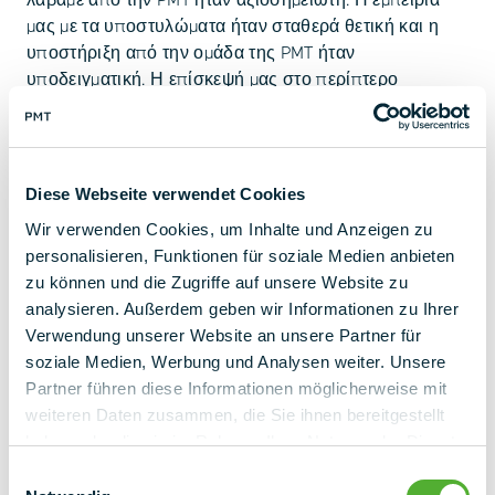
λάβαμε από την PMT ήταν αξιοσημείωτη. Η εμπειρία
μας με τα υποστυλώματα ήταν σταθερά θετική και η
υποστήριξη από την ομάδα της PMT ήταν
υποδειγματική. Η επίσκεψή μας στο περίπτερο
ξεπέρασε κατά πολύ τις προσδοκίες μας και μας
έδωσε νέα έμπνευση για μελλοντικά έργα".
Diese Webseite verwendet Cookies
Wir verwenden Cookies, um Inhalte und Anzeigen zu
personalisieren, Funktionen für soziale Medien anbieten
zu können und die Zugriffe auf unsere Website zu
analysieren. Außerdem geben wir Informationen zu Ihrer
Verwendung unserer Website an unsere Partner für
soziale Medien, Werbung und Analysen weiter. Unsere
Partner führen diese Informationen möglicherweise mit
weiteren Daten zusammen, die Sie ihnen bereitgestellt
haben oder die sie im Rahmen Ihrer Nutzung der Dienste
ΤΟ ΠΡΌΣΩΠΟ ΕΠΙΚΟΙΝΩΝΊΑΣ ΣΑΣ
gesammelt haben.
Nadine Fiedler
Einwilligungsauswahl