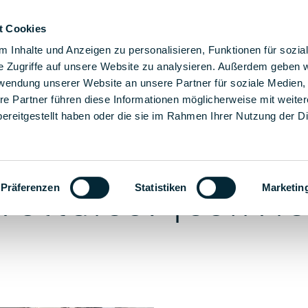
t Cookies
luciones de montaje
Soluciones
La empresa
Carr
 Inhalte und Anzeigen zu personalisieren, Funktionen für sozia
e Zugriffe auf unsere Website zu analysieren. Außerdem geben w
rwendung unserer Website an unsere Partner für soziale Medien
e PMT
re Partner führen diese Informationen möglicherweise mit weite
ereitgestellt haben oder die sie im Rahmen Ihrer Nutzung der D
ológico para los
voltaico: ¡convi
Präferenzen
Statistiken
Marketin