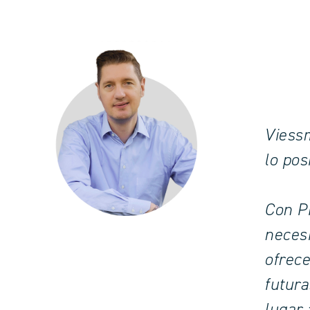
Viessm
lo pos
Con PM
necesi
ofrece
futura
lugar 