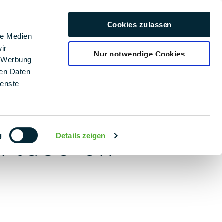
era profesional
Cookies zulassen
Español
le Medien
ir
Nur notwendige Cookies
, Werbung
ren Daten
ienste
 profesionales
értase en
g
Details zeigen