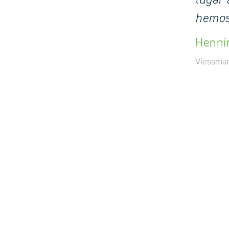
hemos 
Henni
Viessman