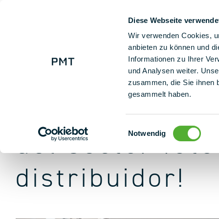
Diese Webseite verwende
+ 49 (0) 9225 95500
Nuestras so
Wir verwenden Cookies, um
anbieten zu können und di
Informationen zu Ihrer Ve
Soluciones para mayoristas: Conviértase en revendedor y socio comercial d
und Analysen weiter. Unse
zusammen, die Sie ihnen b
gesammelt haben.
Del líder tecn
Einwilligungsauswahl
del sector foto
Notwendig
distribuidor!