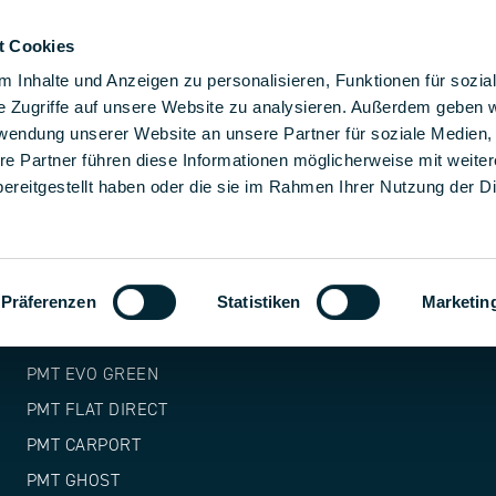
t Cookies
luciones de montaje
Soluciones
La empresa
Carr
 Inhalte und Anzeigen zu personalisieren, Funktionen für sozia
e Zugriffe auf unsere Website zu analysieren. Außerdem geben w
rwendung unserer Website an unsere Partner für soziale Medien
re Partner führen diese Informationen möglicherweise mit weite
PRODUCTOS
ereitgestellt haben oder die sie im Rahmen Ihrer Nutzung der D
PMT TITAN
PMT X118
Präferenzen
Statistiken
Marketin
PMT EVO 2.1 EW
PMT EVO 2.1 S
PMT EVO GREEN
PMT FLAT DIRECT
PMT CARPORT
PMT GHOST