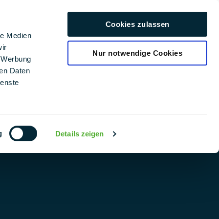
era profesional
Cookies zulassen
Español
le Medien
ir
Nur notwendige Cookies
, Werbung
ren Daten
SERVICIO Y AYUDA
ienste
SOFTWARE DE PLANIFICACIÓN FOTOVOLTAICA (FV):
PMT PLAN | PMT
DESCARGAS
g
Details zeigen