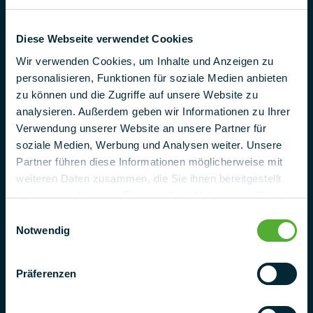
Industriestr. 25
95346 Stadsteinach
Diese Webseite verwendet Cookies
Duitsland
Wir verwenden Cookies, um Inhalte und Anzeigen zu
Telefoon
personalisieren, Funktionen für soziale Medien anbieten
+ 49 (0) 9225 95500
zu können und die Zugriffe auf unsere Website zu
analysieren. Außerdem geben wir Informationen zu Ihrer
e-mail
Verwendung unserer Website an unsere Partner für
project@pmt.solutions
soziale Medien, Werbung und Analysen weiter. Unsere
Partner führen diese Informationen möglicherweise mit
Neem contact met ons op
weiteren Daten zusammen, die Sie ihnen bereitgestellt
haben oder die sie im Rahmen Ihrer Nutzung der Dienste
gesammelt haben.
Einwilligungsauswahl
Notwendig
Präferenzen