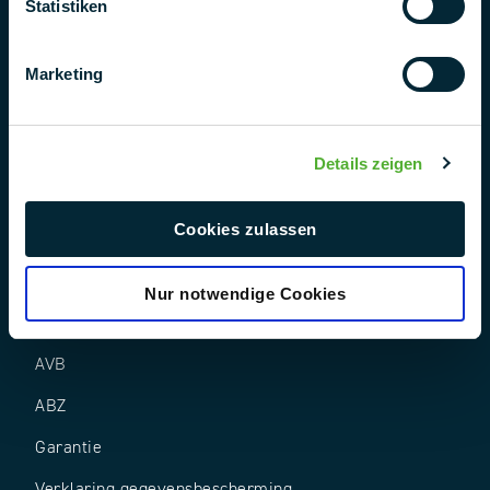
Statistiken
Marketing
Volg ons
Details zeigen
Cookies zulassen
Nur notwendige Cookies
AEB
AVB
ABZ
Garantie
Verklaring gegevensbescherming