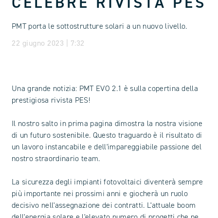
CELEBRE RIVISTA PES
PMT porta le sottostrutture solari a un nuovo livello.
22 giugno 2023 | 7:32
Una grande notizia: PMT EVO 2.1 è sulla copertina della
prestigiosa rivista PES!
Il nostro salto in prima pagina dimostra la nostra visione
di un futuro sostenibile. Questo traguardo è il risultato di
un lavoro instancabile e dell'impareggiabile passione del
nostro straordinario team.
La sicurezza degli impianti fotovoltaici diventerà sempre
più importante nei prossimi anni e giocherà un ruolo
decisivo nell'assegnazione dei contratti. L'attuale boom
dell'energia solare e l'elevato numero di progetti che ne