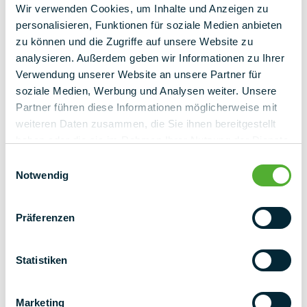
Wir verwenden Cookies, um Inhalte und Anzeigen zu
personalisieren, Funktionen für soziale Medien anbieten
zu können und die Zugriffe auf unsere Website zu
analysieren. Außerdem geben wir Informationen zu Ihrer
Verwendung unserer Website an unsere Partner für
soziale Medien, Werbung und Analysen weiter. Unsere
Partner führen diese Informationen möglicherweise mit
weiteren Daten zusammen, die Sie ihnen bereitgestellt
haben oder die sie im Rahmen Ihrer Nutzung der Dienste
gesammelt haben.
Einwilligungsauswahl
Notwendig
Präferenzen
Statistiken
NEWSLETTER
Marketing