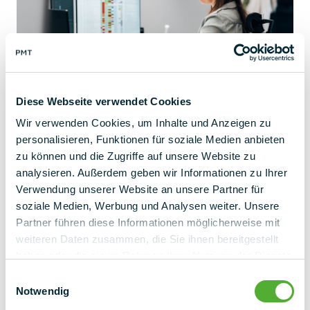
Diese Webseite verwendet Cookies
Wir verwenden Cookies, um Inhalte und Anzeigen zu
personalisieren, Funktionen für soziale Medien anbieten
2
zu können und die Zugriffe auf unsere Website zu
Concetto e stima dei costi
analysieren. Außerdem geben wir Informationen zu Ihrer
Verwendung unserer Website an unsere Partner für
Sulla base degli scenari standard predimensionati, progettiamo
soziale Medien, Werbung und Analysen weiter. Unsere
una prima bozza e vi forniamo una stima dei costi. Chiariamo le
Partner führen diese Informationen möglicherweise mit
questioni aperte per una migliore stima della qualità del suolo
weiteren Daten zusammen, die Sie ihnen bereitgestellt
e del predimensionamento statico.
haben oder die sie im Rahmen Ihrer Nutzung der Dienste
gesammelt haben.
Einwilligungsauswahl
Notwendig