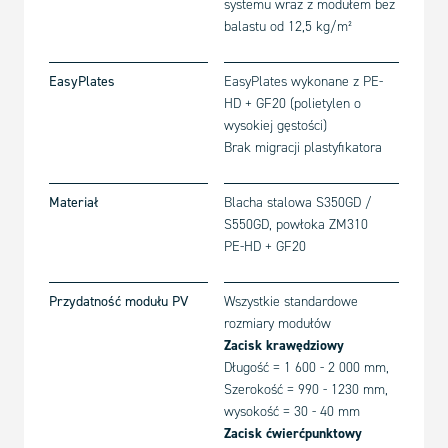
systemu wraz z modułem bez
balastu od 12,5 kg/m²
EasyPlates
EasyPlates wykonane z PE-
HD + GF20 (polietylen o
wysokiej gęstości)
Brak migracji plastyfikatora
Materiał
Blacha stalowa S350GD /
S550GD, powłoka ZM310
PE-HD + GF20
Przydatność modułu PV
Wszystkie standardowe
rozmiary modułów
Zacisk krawędziowy
Długość = 1 600 - 2 000 mm,
Szerokość = 990 - 1230 mm,
wysokość = 30 - 40 mm
Zacisk ćwierćpunktowy