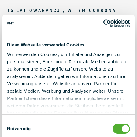
15 LAT GWARANCJI, W TYM OCHRONA
KONSTRUKCJI (EASYPLATES)
Bezpieczna i zrównoważona inwestycja
w przyszłość
Diese Webseite verwendet Cookies
Wir verwenden Cookies, um Inhalte und Anzeigen zu
Z PMT wybierasz najwyższą jakość i bezpieczeństwo! PMT
personalisieren, Funktionen für soziale Medien anbieten
X118 oferuje 15-letnią gwarancję na system, w tym
zu können und die Zugriffe auf unsere Website zu
ochronę strukturalną (EasyPlates). Ta długoterminowa
analysieren. Außerdem geben wir Informationen zu Ihrer
gwarancja podkreśla niezawodność i trwałość. Intensywne
Verwendung unserer Website an unsere Partner für
procedury testowe, takie jak testy w tunelu
soziale Medien, Werbung und Analysen weiter. Unsere
aerodynamicznym, symulacje cyfrowe i różne testy
Partner führen diese Informationen möglicherweise mit
wewnętrzne, zapewniają wysoką jakość genetyki
weiteren Daten zusammen, die Sie ihnen bereitgestellt
produktów PMT i sprawiają, że jest to rozsądna
haben oder die sie im Rahmen Ihrer Nutzung der Dienste
długoterminowa inwestycja.
gesammelt haben.
Einwilligungsauswahl
Notwendig
Zapytaj teraz