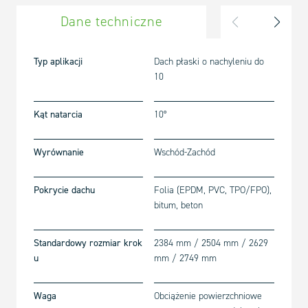
Dane techniczne
Kompo
Typ aplikacji
Dach płaski o nachyleniu do
10
Kąt natarcia
10°
Wyrównanie
Wschód-Zachód
Pokrycie dachu
Folia (EPDM, PVC, TPO/FPO),
bitum, beton
Standardowy rozmiar krok
2384 mm / 2504 mm / 2629
u
mm / 2749 mm
Waga
Obciążenie powierzchniowe