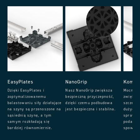
EasyPlates
NanoGrip
Kompoz
Dzięki EasyPlates i
Nasz NanoGrip zwiększa
Mocne w
zoptymalizowanemu
bezpieczną przyczepność,
zwiększa
balastowaniu siły działające
dzięki czemu podbudowa
szczegól
na szyny są przenoszone na
jest bezpieczna i stabilna.
dużych p
sąsiednią szynę, a tym
sprawia,
samym rozkładają się
podatny 
bardziej równomiernie.
spowodo