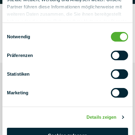
Partner führen diese Informationen möglicherweise mit
weiteren Daten zusammen, die Sie ihnen bereitgestellt
haben oder die sie im Rahmen Ihrer Nutzung der Dienste
gesammelt haben.
Einwilligungsauswahl
Notwendig
Präferenzen
Statistiken
Marketing
ALLTID TILL DIN TJÄNST
Professionell rådgivning
Details zeigen
Har du en fråga om en mässa, en produkt eller en allmän