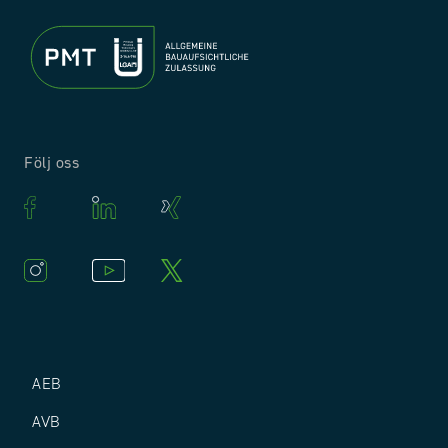
Följ oss
AEB
AVB