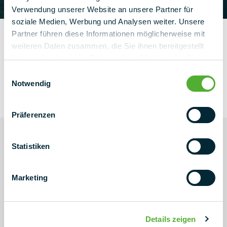
Verwendung unserer Website an unsere Partner für
soziale Medien, Werbung und Analysen weiter. Unsere
Partner führen diese Informationen möglicherweise mit
weiteren Daten zusammen, die Sie ihnen bereitgestellt
haben oder die sie im Rahmen Ihrer Nutzung der Dienste
gesammelt haben.
Einwilligungsauswahl
Notwendig
Präferenzen
Statistiken
Marketing
ALTIJD TOT UW DIENST
Professioneel advies
Details zeigen