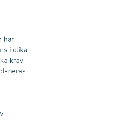
h har
ns i olika
lika krav
planeras
av