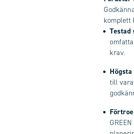
Godkännan
komplett 
Testad 
omfatta
krav.
Högsta 
till var
godkänn
Förtroe
GREEN –
planerin