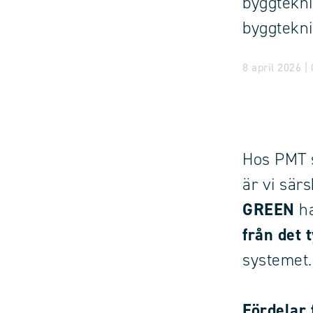
byggtekni
byggtekni
8 april 2026 |
Hos PMT s
är vi särs
GREEN
ha
från det 
systemet.
Fördelar 