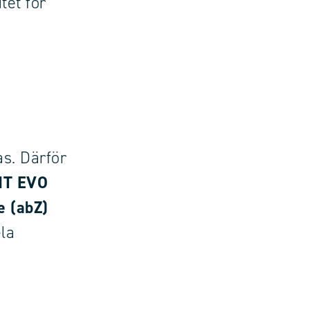
tet för
s. Därför
MT EVO
e (abZ)
la