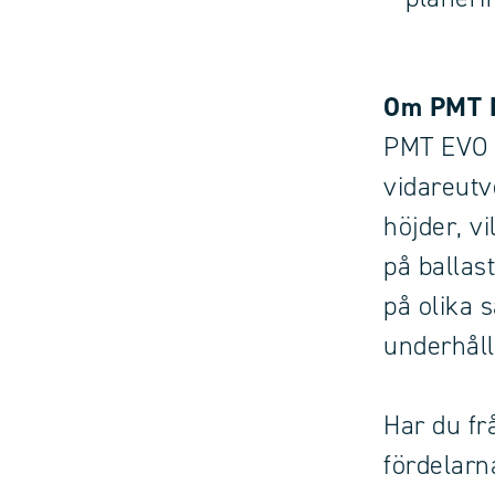
Om PMT 
PMT EVO 
vidareutve
höjder, vi
på ballas
på olika s
underhåll
Har du fr
fördelarn