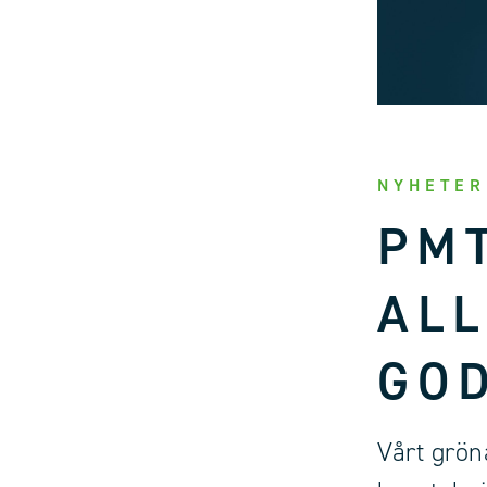
NYHETER
PM
AL
GO
Vårt grö