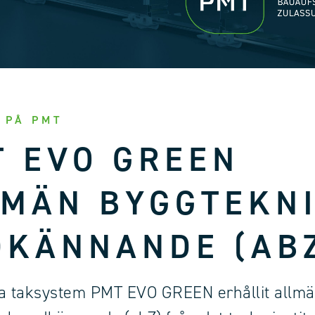
 PÅ PMT
T EVO GREEN
LMÄN BYGGTEKN
DKÄNNANDE (AB
na taksystem PMT EVO GREEN erhållit allm