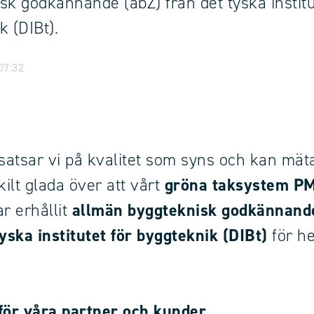
sk godkännande (abZ) från det tyska institu
k (DIBt).
 07:32
atsar vi på kvalitet som syns och kan mäta
kilt glada över att vårt
gröna taksystem P
r erhållit
allmän byggteknisk godkännand
tyska institutet för byggteknik (DIBt)
för he
för våra partner och kunder