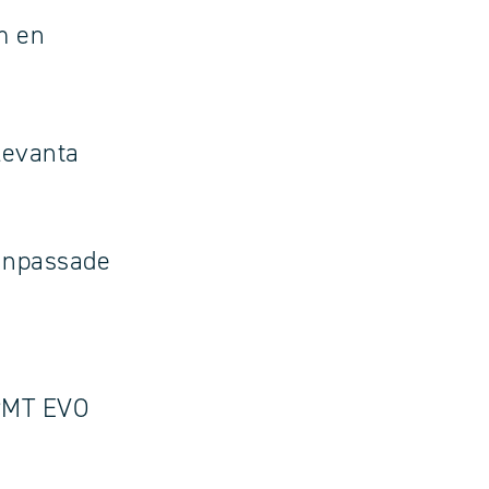
m en
levanta
anpassade
 PMT EVO