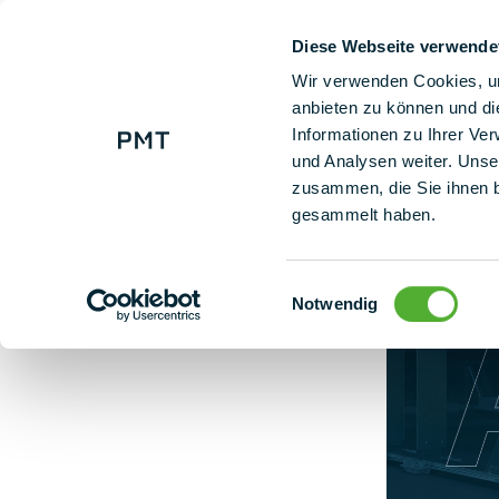
Diese Webseite verwende
+ 49 (0) 9225 95500
V
Wir verwenden Cookies, um
anbieten zu können und di
Informationen zu Ihrer Ve
PMT EVO GREEN allmän byggteknisk godkännande (abZ)
und Analysen weiter. Unse
zusammen, die Sie ihnen b
gesammelt haben.
Einwilligungsauswahl
Notwendig