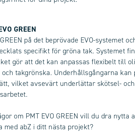
EVO GREEN
GREEN på det beprövade EVO-systemet oc
cklats specifikt för gröna tak. Systemet fin
lket gör att det kan anpassas flexibelt till o
t och takgrönska. Underhållsgångarna kan 
ätt, vilket avsevärt underlättar skötsel- och
sarbetet.
ågor om PMT EVO GREEN vill du dra nytta 
a med abZ i ditt nästa projekt?