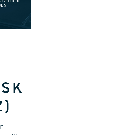
ISK
Z)
än