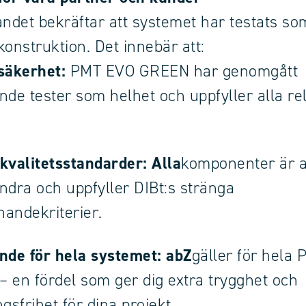
det bekräftar att systemet har testats so
konstruktion. Det innebär att:
säkerhet:
PMT EVO GREEN har genomgått
nde tester som helhet och uppfyller alla re
kvalitetsstandarder: Alla
komponenter är 
andra och uppfyller DIBt:s stränga
andekriterier.
nde för hela systemet: abZ
gäller för hela
 en fördel som ger dig extra trygghet och
gsfrihet för dina projekt.