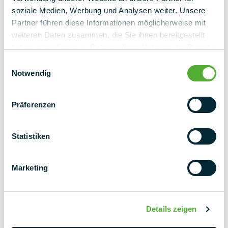
k.gross@pmt.solutions
soziale Medien, Werbung und Analysen weiter. Unsere
Partner führen diese Informationen möglicherweise mit
Jetzt kontaktieren
weiteren Daten zusammen, die Sie ihnen bereitgestellt
haben oder die sie im Rahmen Ihrer Nutzung der Dienste
gesammelt haben.
Einwilligungsauswahl
Notwendig
Präferenzen
zurück zur Übersicht
Statistiken
Marketing
Details zeigen