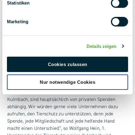
Statistiken
Schorsch, Geschäftsführer der PMT.
Das Tierheim Kulmbach und Umgebung e.V. leistet eine
Marketing
herausragende Arbeit, indem es nicht nur Hunde, Katzen
und Kleintiere aufnimmt, sondern auch Wildtiere und
Exoten mit ihren speziellen Bedürfnissen betreut. Ihr
Details zeigen
„Rund-um-die-Uhr-Service“ stellt sicher, dass Notfälle
sofort versorgt werden und die Tiere die bestmögliche
Betreuung erhalten. Denn jedes, der rund 450 Tiere, die
Cookies zulassen
jährlich im Tierheim aufgenommen werden, verdient es,
ein sicheres und liebevolles Zuhause zu finden.
Nur notwendige Cookies
„Viele Tierschutzorganisationen, wie auch das Tierheim
Kulmbach, sind hauptsächlich von privaten Spenden
abhängig. Wir würden gerne viele Unternehmen dazu
aufrufen, den Tierschutz zu unterstützen, denn jede
Spende, jede Mitgliedschaft und jede helfende Hand
macht einen Unterschied“, so Wolfgang Hein, 1.