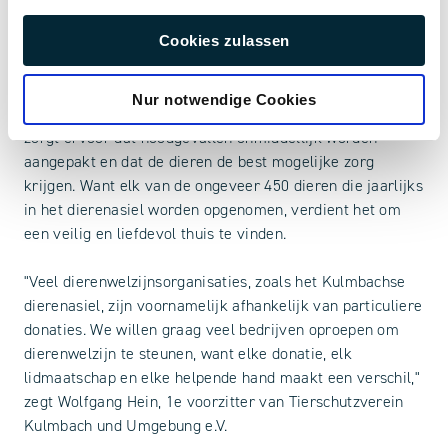
Tierheim Kulmbach und Umgebung e.V. doet uitstekend
Cookies zulassen
werk door niet alleen honden, katten en kleine dieren op
te vangen, maar ook wilde dieren en exoten met hun
Nur notwendige Cookies
speciale behoeften te verzorgen. Hun 24-uurs service
zorgt ervoor dat noodgevallen onmiddellijk worden
aangepakt en dat de dieren de best mogelijke zorg
krijgen. Want elk van de ongeveer 450 dieren die jaarlijks
in het dierenasiel worden opgenomen, verdient het om
een veilig en liefdevol thuis te vinden.
"Veel dierenwelzijnsorganisaties, zoals het Kulmbachse
dierenasiel, zijn voornamelijk afhankelijk van particuliere
donaties. We willen graag veel bedrijven oproepen om
dierenwelzijn te steunen, want elke donatie, elk
lidmaatschap en elke helpende hand maakt een verschil,"
zegt Wolfgang Hein, 1e voorzitter van Tierschutzverein
Kulmbach und Umgebung e.V.