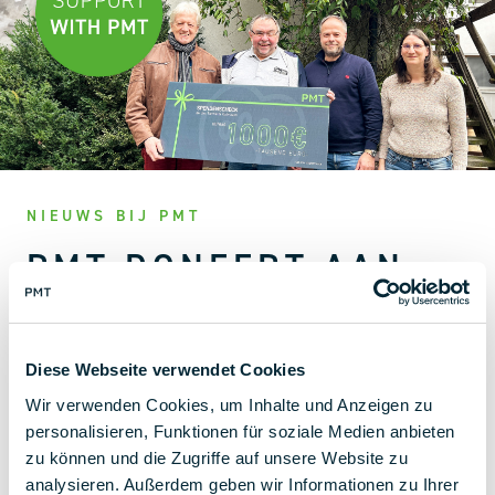
NIEUWS BIJ PMT
PMT DONEERT AAN
DIERENWELZIJN
We doneren 1.000 euro aan de
Diese Webseite verwendet Cookies
dierenbeschermingsorganisatie Kulmbach und Umgebung
Wir verwenden Cookies, um Inhalte und Anzeigen zu
e. V.
personalisieren, Funktionen für soziale Medien anbieten
20 februari 2024 | 7:32
zu können und die Zugriffe auf unsere Website zu
analysieren. Außerdem geben wir Informationen zu Ihrer