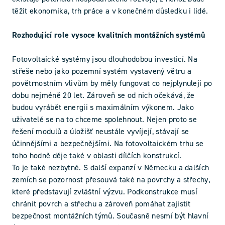
těžit ekonomika, trh práce a v konečném důsledku i lidé.
Rozhodující role vysoce kvalitních montážních systémů
Fotovoltaické systémy jsou dlouhodobou investicí. Na
střeše nebo jako pozemní systém vystavený větru a
povětrnostním vlivům by měly fungovat co nejplynuleji po
dobu nejméně 20 let. Zároveň se od nich očekává, že
budou vyrábět energii s maximálním výkonem. Jako
uživatelé se na to chceme spolehnout. Nejen proto se
řešení modulů a úložišť neustále vyvíjejí, stávají se
účinnějšími a bezpečnějšími. Na fotovoltaickém trhu se
toho hodně děje také v oblasti dílčích konstrukcí.
To je také nezbytné. S další expanzí v Německu a dalších
zemích se pozornost přesouvá také na povrchy a střechy,
které představují zvláštní výzvu. Podkonstrukce musí
chránit povrch a střechu a zároveň pomáhat zajistit
bezpečnost montážních týmů. Současně nesmí být hlavní