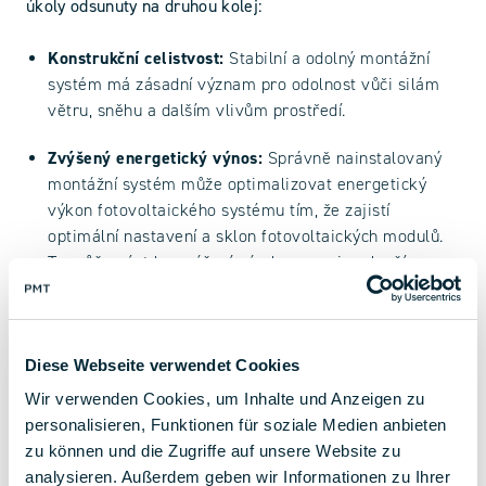
úkoly odsunuty na druhou kolej:
Konstrukční celistvost:
Stabilní a odolný montážní
systém má zásadní význam pro odolnost vůči silám
větru, sněhu a dalším vlivům prostředí.
Zvýšený energetický výnos:
Správně nainstalovaný
montážní systém může optimalizovat energetický
výkon fotovoltaického systému tím, že zajistí
optimální nastavení a sklon fotovoltaických modulů.
To může vést ke zvýšení výroby energie a lepší
návratnosti investic.
Zvýšená bezpečnost:
Dobře navržený instalační
systém má zásadní význam pro bezpečnost montérů i
Diese Webseite verwendet Cookies
uživatelů budov.
Wir verwenden Cookies, um Inhalte und Anzeigen zu
personalisieren, Funktionen für soziale Medien anbieten
zu können und die Zugriffe auf unsere Website zu
Naše týmy každý den testují naše řešení a vylepšují je na
analysieren. Außerdem geben wir Informationen zu Ihrer