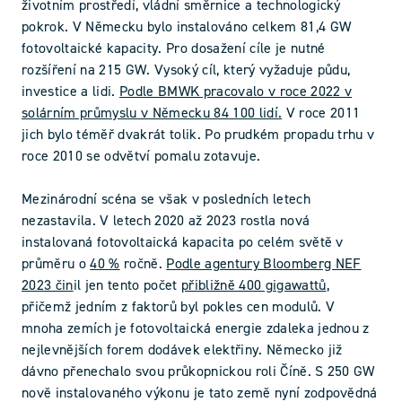
životním prostředí, vládní směrnice a technologický
pokrok. V Německu bylo instalováno celkem 81,4 GW
fotovoltaické kapacity. Pro dosažení cíle je nutné
rozšíření na 215 GW. Vysoký cíl, který vyžaduje půdu,
investice a lidi.
Podle BMWK pracovalo v roce 2022 v
solárním průmyslu v Německu 84 100 lidí.
V roce 2011
jich bylo téměř dvakrát tolik. Po prudkém propadu trhu v
roce 2010 se odvětví pomalu zotavuje.
Mezinárodní scéna se však v posledních letech
nezastavila. V letech 2020 až 2023 rostla nová
instalovaná fotovoltaická kapacita po celém světě v
průměru o
40 %
ročně.
Podle agentury Bloomberg NEF
2023 čin
il jen tento počet
přibližně 400 gigawattů
,
přičemž jedním z faktorů byl pokles cen modulů. V
mnoha zemích je fotovoltaická energie zdaleka jednou z
nejlevnějších forem dodávek elektřiny. Německo již
dávno přenechalo svou průkopnickou roli Číně. S 250 GW
nově instalovaného výkonu je tato země nyní zodpovědná