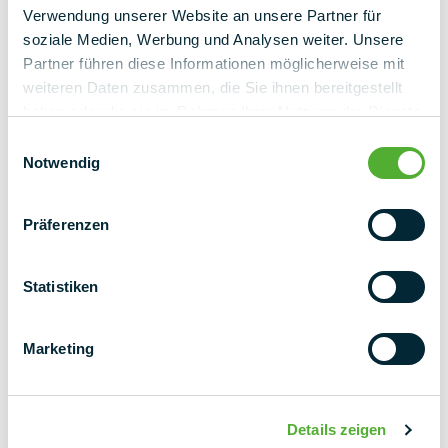
základě zpětné vazby od zákazníků a našich zkušeností.
Verwendung unserer Website an unsere Partner für
PMT EVO 2.1 Není náhodou, že naše řešení PMT EVO 2.0
soziale Medien, Werbung und Analysen weiter. Unsere
a PMT X118 získala všeobecné technické schválení. Tímto
Partner führen diese Informationen möglicherweise mit
způsobem pomáháme zajistit, aby se toto odvětví mohlo i
weiteren Daten zusammen, die Sie ihnen bereitgestellt
nadále rozvíjet udržitelným směrem.
haben oder die sie im Rahmen Ihrer Nutzung der Dienste
gesammelt haben.
Einwilligungsauswahl
Notwendig
Sdílet tiskovou zprávu prostřednictvím
Präferenzen
Statistiken
Marketing
VAŠE KONTAKTNÍ OSOBA
Kathrin Groß
Marketing a komunikace
Details zeigen