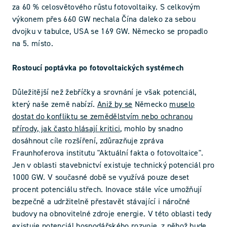
za 60 % celosvětového růstu fotovoltaiky. S celkovým
výkonem přes 660 GW nechala Čína daleko za sebou
dvojku v tabulce, USA se 169 GW. Německo se propadlo
na 5. místo.
Rostoucí poptávka po fotovoltaických systémech
Důležitější než žebříčky a srovnání je však potenciál,
který naše země nabízí.
Aniž by se
Německo
muselo
dostat do konfliktu se zemědělstvím nebo ochranou
přírody, jak často hlásají kritici
, mohlo by snadno
dosáhnout cíle rozšíření, zdůrazňuje zpráva
Fraunhoferova institutu "Aktuální fakta o fotovoltaice".
Jen v oblasti stavebnictví existuje technický potenciál pro
1000 GW. V současné době se využívá pouze deset
procent potenciálu střech. Inovace stále více umožňují
bezpečně a udržitelně přestavět stávající i náročné
budovy na obnovitelné zdroje energie. V této oblasti tedy
existuje potenciál hospodářského rozvoje, z něhož bude