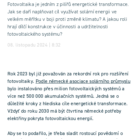
Fotovoltaika je jedním z pilířů energetické transformace.
Jak se daří naplňovat cíl využívat solární energii ve
velkém měřítku v boji proti změně klimatu? A jakou roli
hrají dílčí konstrukce v účinnosti a udržitelnosti
fotovoltaického systému?
08. listopadu 2024 | 8:32
Rok 2023 byl již považován za rekordní rok pro rozšíření
fotovoltaiky.
Podle německé asociace solárního průmyslu
bylo instalováno přes milion fotovoltaických systémů a
více než 500 000 akumulačních systémů. Jedná se o
důležité kroky z hlediska cíle energetické transformace.
Vždyť do roku 2030 má být čtvrtina německé potřeby
elektřiny pokryta fotovoltaickou energií.
Aby se to podařilo, je třeba sladit rostoucí povědomí o