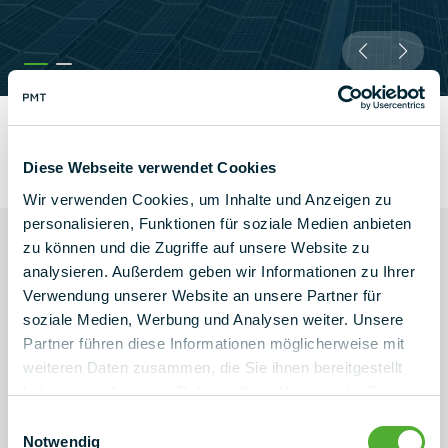
Diese Webseite verwendet Cookies
Wir verwenden Cookies, um Inhalte und Anzeigen zu
personalisieren, Funktionen für soziale Medien anbieten
Technické údaje
Kompo
zu können und die Zugriffe auf unsere Website zu
analysieren. Außerdem geben wir Informationen zu Ihrer
Verwendung unserer Website an unsere Partner für
Typ aplikace
Plochá střecha do sklonu 5°
soziale Medien, Werbung und Analysen weiter. Unsere
(speciální projekty až do 10°)
Partner führen diese Informationen möglicherweise mit
weiteren Daten zusammen, die Sie ihnen bereitgestellt
Úhel náběhu
10° a 15°
haben oder die sie im Rahmen Ihrer Nutzung der Dienste
gesammelt haben.
Einwilligungsauswahl
Zarovnání
Východozápadní substruktura
Notwendig