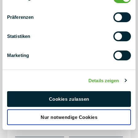
Střešní krytina
Fólie (EPDM, PVC, TPO/FPO),
Präferenzen
asfalt, plech, beton
ProPlate Gravel: Štěrk +
zelená střecha
Statistiken
Standardní velikost kroku
od 2205 mm do 2882 mm (v
Marketing
závislosti na šířce modulu a
variantě systému).
Details zeigen
Hmotnost
Plošné zatížení systému
včetně modulu a zátěže od
9,5 kg/m²
Cookies zulassen
Plastový disk
Plastová deska z PE-HD
Nur notwendige Cookies
(vysokohustotní polyethylen),
bez migrace změkčovadel