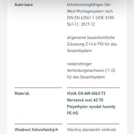
Autorizace
blitzstromtragfähiges Ost-
West-Montagesystem nach
DIN EN 62561-1 (VDE 0185-
561-1) : 2017-12
allgemeine bauaufsichtliche
Zulassung Z-14.4-790 für das
Gesamtsystem
niederohmiger
Verbindungsnachweis (<1 Ω)
für das Gesamtsystem
Materiál
Hliník EN-AW-6063-T3
Nerezová ocel A2-70
Polyethylen vysoké hustoty
PE-HD
Vhodnost fotovoltaických
Všechny standardní velikosti