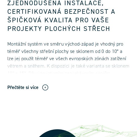
ZJEDNODUŠENÁ INSTALACE,
CERTIFIKOVANÁ BEZPEČNOST A
ŠPIČKOVÁ KVALITA PRO VAŠE
PROJEKTY PLOCHÝCH STŘECH
Montážní systém ve směru východ-západ je vhodný pro
téměř všechny střešní plochy se sklonem od 0 do 10° a
lze jej použít téměř ve všech evropských zónách zatížení
větrem a sněhem. K dispozici je také varianta se sklonem
10° a 15°. Díky inovativním zacvakávacím spojům
fotovoltaického montážního syst
Přečtěte si více