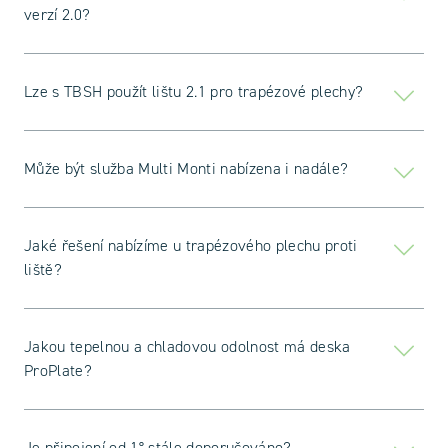
verzí 2.0?
Lze s TBSH použít lištu 2.1 pro trapézové plechy?
Může být služba Multi Monti nabízena i nadále?
Jaké řešení nabízíme u trapézového plechu proti
liště?
Jakou tepelnou a chladovou odolnost má deska
ProPlate?
Je připojení od 1° stále doporučováno?