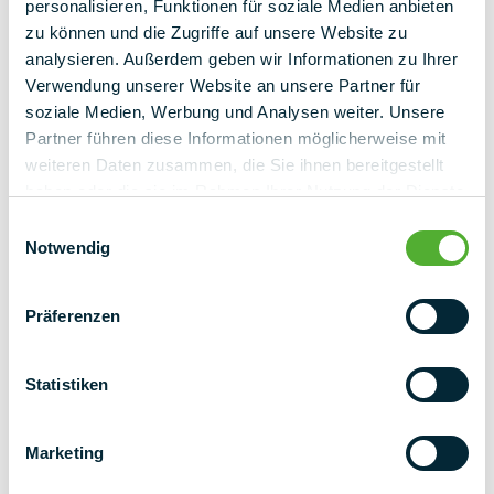
personalisieren, Funktionen für soziale Medien anbieten
zu können und die Zugriffe auf unsere Website zu
analysieren. Außerdem geben wir Informationen zu Ihrer
Verwendung unserer Website an unsere Partner für
soziale Medien, Werbung und Analysen weiter. Unsere
Partner führen diese Informationen möglicherweise mit
weiteren Daten zusammen, die Sie ihnen bereitgestellt
haben oder die sie im Rahmen Ihrer Nutzung der Dienste
gesammelt haben.
Einwilligungsauswahl
Notwendig
Präferenzen
Statistiken
NEWSLETTER
Marketing
NEXT LEVEL