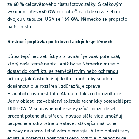
za 60 % celosvětového růstu fotovoltaiky. S celkovým
výkonem přes 660 GW nechala Čína daleko za sebou
dvojku v tabulce, USA se 169 GW. Německo se propadlo
na 5. místo.
Rostoucí poptávka po fotovoltaických systémech
Důležitější než žebříčky a srovnání je však potenciál,
který naše země nabízí.
Aniž by se
Německo
muselo
dostat do konfliktu se zemědělstvím nebo ochranou
přírody, jak často hlásají kritici
, mohlo by snadno
dosáhnout cíle rozšíření, zdůrazňuje zpráva
Fraunhoferova institutu "Aktuální fakta o fotovoltaice".
Jen v oblasti stavebnictví existuje technický potenciál pro
1000 GW. V současné době se využívá pouze deset
procent potenciálu střech. Inovace stále více umožňují
bezpečně a udržitelně přestavět stávající i náročné
budovy na obnovitelné zdroje energie. V této oblasti tedy
existuje potenciál hospodářského rozvoje, z něhož bude