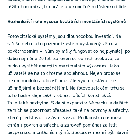
těžit ekonomika, trh práce a v konečném důsledku i lidé.
Rozhodující role vysoce kvalitních montážních systémů
Fotovoltaické systémy jsou dlouhodobou investicí. Na
střeše nebo jako pozemní systém vystavený větru a
povětrnostním vlivům by měly fungovat co nejplynuleji po
dobu nejméně 20 let. Zároveň se od nich očekává, že
budou vyrábět energii s maximálním výkonem. Jako
uživatelé se na to chceme spolehnout. Nejen proto se
řešení modulů a úložišť neustále vyvíjejí, stávají se
účinnějšími a bezpečnějšími. Na fotovoltaickém trhu se
toho hodně děje také v oblasti dílčích konstrukcí.
To je také nezbytné. S další expanzí v Německu a dalších
zemích se pozornost přesouvá také na povrchy a střechy,
které představují zvláštní výzvu. Podkonstrukce musí
chránit povrch a střechu a zároveň pomáhat zajistit
bezpečnost montážních týmů. Současně nesmí být hlavní