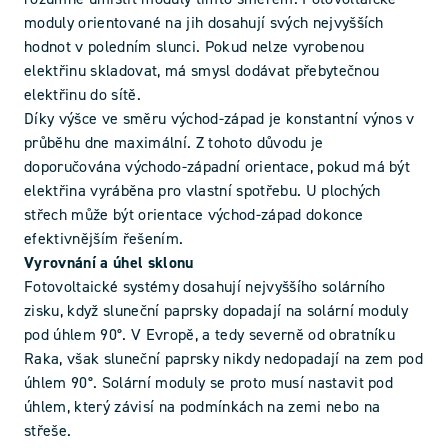
moduly orientované na jih dosahují svých nejvyšších
hodnot v poledním slunci. Pokud nelze vyrobenou
elektřinu skladovat, má smysl dodávat přebytečnou
elektřinu do sítě.
Díky výšce ve směru východ-západ je konstantní výnos v
průběhu dne maximální. Z tohoto důvodu je
doporučována východo-západní orientace, pokud má být
elektřina vyráběna pro vlastní spotřebu. U plochých
střech může být orientace východ-západ dokonce
efektivnějším řešením.
Vyrovnání a úhel sklonu
Fotovoltaické systémy dosahují nejvyššího solárního
zisku, když sluneční paprsky dopadají na solární moduly
pod úhlem 90°. V Evropě, a tedy severně od obratníku
Raka, však sluneční paprsky nikdy nedopadají na zem pod
úhlem 90°. Solární moduly se proto musí nastavit pod
úhlem, který závisí na podmínkách na zemi nebo na
střeše.