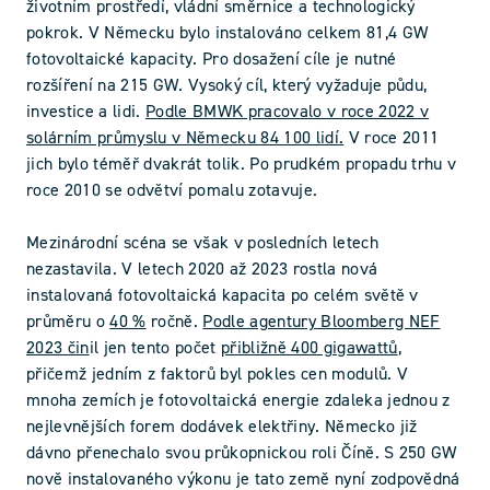
životním prostředí, vládní směrnice a technologický
pokrok. V Německu bylo instalováno celkem 81,4 GW
fotovoltaické kapacity. Pro dosažení cíle je nutné
rozšíření na 215 GW. Vysoký cíl, který vyžaduje půdu,
investice a lidi.
Podle BMWK pracovalo v roce 2022 v
solárním průmyslu v Německu 84 100 lidí.
V roce 2011
jich bylo téměř dvakrát tolik. Po prudkém propadu trhu v
roce 2010 se odvětví pomalu zotavuje.
Mezinárodní scéna se však v posledních letech
nezastavila. V letech 2020 až 2023 rostla nová
instalovaná fotovoltaická kapacita po celém světě v
průměru o
40 %
ročně.
Podle agentury Bloomberg NEF
2023 čin
il jen tento počet
přibližně 400 gigawattů
,
přičemž jedním z faktorů byl pokles cen modulů. V
mnoha zemích je fotovoltaická energie zdaleka jednou z
nejlevnějších forem dodávek elektřiny. Německo již
dávno přenechalo svou průkopnickou roli Číně. S 250 GW
nově instalovaného výkonu je tato země nyní zodpovědná