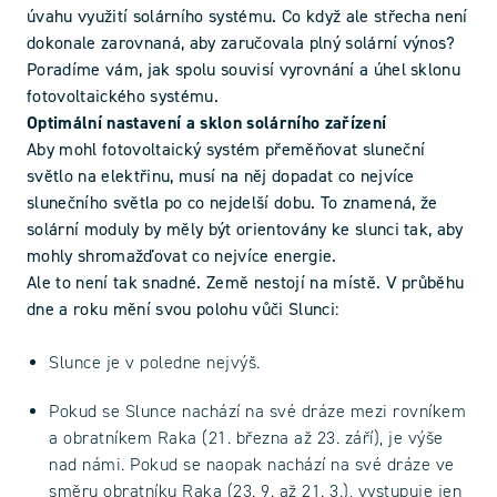
úvahu využití solárního systému. Co když ale střecha není
dokonale zarovnaná, aby zaručovala plný solární výnos?
Poradíme vám, jak spolu souvisí vyrovnání a úhel sklonu
fotovoltaického systému.
Optimální nastavení a sklon solárního zařízení
Aby mohl fotovoltaický systém přeměňovat sluneční
světlo na elektřinu, musí na něj dopadat co nejvíce
slunečního světla po co nejdelší dobu. To znamená, že
solární moduly by měly být orientovány ke slunci tak, aby
mohly shromažďovat co nejvíce energie.
Ale to není tak snadné. Země nestojí na místě. V průběhu
dne a roku mění svou polohu vůči Slunci:
Slunce je v poledne nejvýš.
Pokud se Slunce nachází na své dráze mezi rovníkem
a obratníkem Raka (21. března až 23. září), je výše
nad námi. Pokud se naopak nachází na své dráze ve
směru obratníku Raka (23. 9. až 21. 3.), vystupuje jen