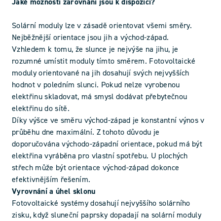
Jaké možnosti zarovnání jsou k dispozici?
Solární moduly lze v zásadě orientovat všemi směry.
Nejběžnější orientace jsou jih a východ-západ.
Vzhledem k tomu, že slunce je nejvýše na jihu, je
rozumné umístit moduly tímto směrem. Fotovoltaické
moduly orientované na jih dosahují svých nejvyšších
hodnot v poledním slunci. Pokud nelze vyrobenou
elektřinu skladovat, má smysl dodávat přebytečnou
elektřinu do sítě.
Díky výšce ve směru východ-západ je konstantní výnos v
průběhu dne maximální. Z tohoto důvodu je
doporučována východo-západní orientace, pokud má být
elektřina vyráběna pro vlastní spotřebu. U plochých
střech může být orientace východ-západ dokonce
efektivnějším řešením.
Vyrovnání a úhel sklonu
Fotovoltaické systémy dosahují nejvyššího solárního
zisku, když sluneční paprsky dopadají na solární moduly