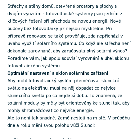
Střechy a stěny domů, otevřené prostory a plochy s
dvojím využitím - fotovoltaické systémy jsou jedním z
klíčových řešení při přechodu na novou energii. Nové
budovy bez fotovoltaiky již nejsou myslitelné. Při
přípravě renovace se také prověřuje, zda nepřichází v
úvahu využití solárního systému. Co když ale střecha není
dokonale zarovnaná, aby zaručovala plný solární výnos?
Poradíme vám, jak spolu souvisí vyrovnání a úhel sklonu
fotovoltaického systému.
Optimální nastavení a sklon solárního zařízení
Aby mohl fotovoltaický systém přeměňovat sluneční
světlo na elektřinu, musí na něj dopadat co nejvíce
slunečního světla po co nejdelší dobu. To znamená, že
solární moduly by měly být orientovány ke slunci tak, aby
mohly shromažďovat co nejvíce energie.
Ale to není tak snadné. Země nestojí na místě. V průběhu
dne a roku mění svou polohu vůči Slunci: