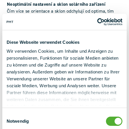
Neoptimální nastavení a sklon solárního zařízení
Čím více se orientace a sklon odchylují od optima, tím
nižší je solární zisk, se kterým může fotovoltaický systém
pracovat.
Smysl však mohou mít i polohy, které se od těchto
ideálních orientací odchylují, pokud vyhovují cílům
Diese Webseite verwendet Cookies
provozovatelů systému. Vhodné jsou proto téměř všechny
Wir verwenden Cookies, um Inhalte und Anzeigen zu
orientace od jihovýchodu po jihozápad.
personalisieren, Funktionen für soziale Medien anbieten
Pokud jde o nastavení, snažíme se o co nejlepší orientaci
zu können und die Zugriffe auf unsere Website zu
na základě vašich cílů a vypočítáme, jaký solární výnos
analysieren. Außerdem geben wir Informationen zu Ihrer
můžete očekávat.
Verwendung unserer Website an unsere Partner für
Fotovoltaické sledovací systémy
soziale Medien, Werbung und Analysen weiter. Unsere
Pokud se poloha Slunce v průběhu dne a roku mění, proč
Partner führen diese Informationen möglicherweise mit
s ním nepohybujeme i solárními moduly? Přesně to dělají
weiteren Daten zusammen, die Sie ihnen bereitgestellt
fotovoltaické sledovací systémy. Rozlišují se jednoosé a
haben oder die sie im Rahmen Ihrer Nutzung der Dienste
dvouosé sledovací systémy.
gesammelt haben.
Protože jsou však sledovací systémy v porovnání s
Einwilligungsauswahl
Notwendig
výnosy ze slunečního záření náročné na prostor a drahé,
používají se dosud jen zřídka.