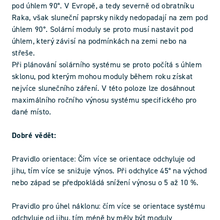
pod úhlem 90°. V Evropě, a tedy severně od obratníku
Raka, však sluneční paprsky nikdy nedopadají na zem pod
úhlem 90°. Solární moduly se proto musí nastavit pod
úhlem, který závisí na podmínkách na zemi nebo na
střeše.
Při plánování solárního systému se proto počítá s úhlem
sklonu, pod kterým mohou moduly během roku získat
nejvíce slunečního záření. V této poloze lze dosáhnout
maximálního ročního výnosu systému specifického pro
dané místo.
Dobré vědět:
Pravidlo orientace: Čím více se orientace odchyluje od
jihu, tím více se snižuje výnos. Při odchylce 45° na východ
nebo západ se předpokládá snížení výnosu o 5 až 10 %.
Pravidlo pro úhel náklonu: čím více se orientace systému
odchyluje od jihu, tím méně by měly být moduly