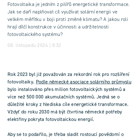
Fotovoltaika je jedním z pilířů energetické transformace.
Jak se daří naplňovat cíl využívat solární energii ve
velkém měřítku v boji proti změně klimatu? A jakou roli
hrají dílčí konstrukce v účinnosti a udržitelnosti
fotovoltaického systému?
08. listopadu 2024 | 8:32
Rok 2023 byl již považován za rekordní rok pro rozšíření
fotovoltaiky.
Podle německé asociace solárního průmyslu
bylo instalováno přes milion fotovoltaických systémů a
více než 500 000 akumulačních systémů. Jedná se o
důležité kroky z hlediska cíle energetické transformace.
Vždyť do roku 2030 má být čtvrtina německé potřeby
elektřiny pokryta fotovoltaickou energií.
Aby se to podařilo, je třeba sladit rostoucí povědomí o