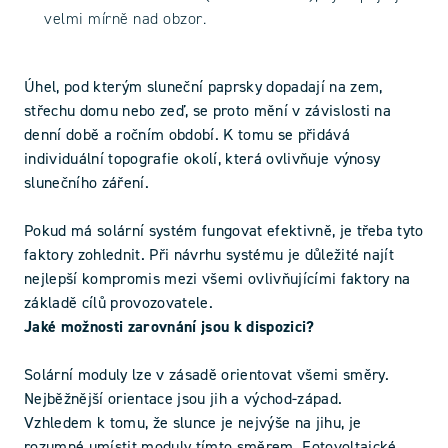
velmi mírně nad obzor.
Úhel, pod kterým sluneční paprsky dopadají na zem,
střechu domu nebo zeď, se proto mění v závislosti na
denní době a ročním období. K tomu se přidává
individuální topografie okolí, která ovlivňuje výnosy
slunečního záření.
Pokud má solární systém fungovat efektivně, je třeba tyto
faktory zohlednit. Při návrhu systému je důležité najít
nejlepší kompromis mezi všemi ovlivňujícími faktory na
základě cílů provozovatele.
Jaké možnosti zarovnání jsou k dispozici?
Solární moduly lze v zásadě orientovat všemi směry.
Nejběžnější orientace jsou jih a východ-západ.
Vzhledem k tomu, že slunce je nejvýše na jihu, je
rozumné umístit moduly tímto směrem. Fotovoltaické