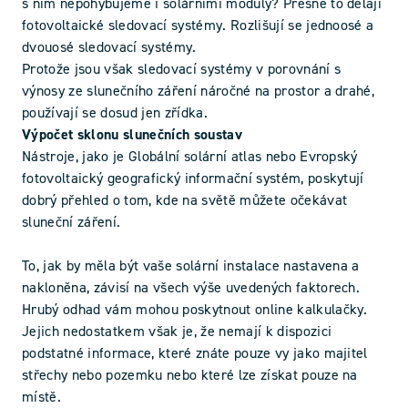
s ním nepohybujeme i solárními moduly? Přesně to dělají
fotovoltaické sledovací systémy. Rozlišují se jednoosé a
dvouosé sledovací systémy.
Protože jsou však sledovací systémy v porovnání s
výnosy ze slunečního záření náročné na prostor a drahé,
používají se dosud jen zřídka.
Výpočet sklonu slunečních soustav
Nástroje, jako je Globální solární atlas nebo Evropský
fotovoltaický geografický informační systém, poskytují
dobrý přehled o tom, kde na světě můžete očekávat
sluneční záření.
To, jak by měla být vaše solární instalace nastavena a
nakloněna, závisí na všech výše uvedených faktorech.
Hrubý odhad vám mohou poskytnout online kalkulačky.
Jejich nedostatkem však je, že nemají k dispozici
podstatné informace, které znáte pouze vy jako majitel
střechy nebo pozemku nebo které lze získat pouze na
místě.