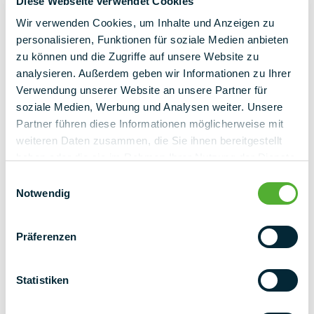
Diese Webseite verwendet Cookies
Wir verwenden Cookies, um Inhalte und Anzeigen zu
personalisieren, Funktionen für soziale Medien anbieten
zu können und die Zugriffe auf unsere Website zu
analysieren. Außerdem geben wir Informationen zu Ihrer
Saludo
Verwendung unserer Website an unsere Partner für
Sra.
Sr.
Varios
soziale Medien, Werbung und Analysen weiter. Unsere
Partner führen diese Informationen möglicherweise mit
Idioma
weiteren Daten zusammen, die Sie ihnen bereitgestellt
haben oder die sie im Rahmen Ihrer Nutzung der Dienste
Alemán
Inglés
gesammelt haben.
Einwilligungsauswahl
Notwendig
Nombre
Präferenzen
Apellido
Statistiken