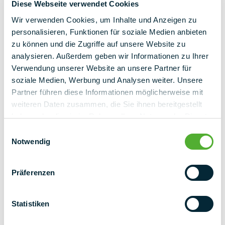
Diese Webseite verwendet Cookies
Wir verwenden Cookies, um Inhalte und Anzeigen zu
personalisieren, Funktionen für soziale Medien anbieten
zu können und die Zugriffe auf unsere Website zu
analysieren. Außerdem geben wir Informationen zu Ihrer
Saluto
Verwendung unserer Website an unsere Partner für
Signora
Il Sig.
Varie
soziale Medien, Werbung und Analysen weiter. Unsere
Partner führen diese Informationen möglicherweise mit
Lingua
weiteren Daten zusammen, die Sie ihnen bereitgestellt
haben oder die sie im Rahmen Ihrer Nutzung der Dienste
Tedesco
Inglese
gesammelt haben.
Einwilligungsauswahl
Notwendig
Nome
Präferenzen
Cognome
Statistiken