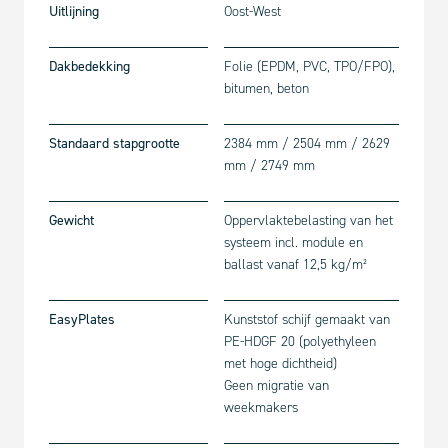
Uitlijning
Oost-West
Dakbedekking
Folie (EPDM, PVC, TPO/FPO),
bitumen, beton
Standaard stapgrootte
2384 mm / 2504 mm / 2629
mm / 2749 mm
Gewicht
Oppervlaktebelasting van het
systeem incl. module en
ballast vanaf 12,5 kg/m²
EasyPlates
Kunststof schijf gemaakt van
PE-HD
GF 20
(polyethyleen
met hoge dichtheid)
Geen migratie van
weekmakers