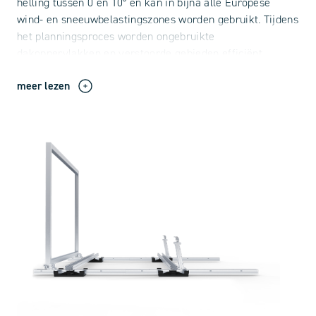
helling tussen 0 en 10° en kan in bijna alle Europese
wind- en sneeuwbelastingszones worden gebruikt. Tijdens
het planningsproces worden ongebruikte
dakoppervlakken en verstoorde gebieden efficiënt
omgezet met PMT X118. Het resultaat is een geoptima
meer lezen