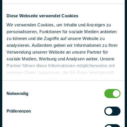
Rue de l'Industrie 25
95346 Stadtsteinach
Diese Webseite verwendet Cookies
Allemagne
Wir verwenden Cookies, um Inhalte und Anzeigen zu
Téléphone
personalisieren, Funktionen für soziale Medien anbieten
+ 49 (0) 9225 95500
zu können und die Zugriffe auf unsere Website zu
analysieren. Außerdem geben wir Informationen zu Ihrer
Courrier électronique
Verwendung unserer Website an unsere Partner für
project@pmt.solutions
soziale Medien, Werbung und Analysen weiter. Unsere
Partner führen diese Informationen möglicherweise mit
Contacter
weiteren Daten zusammen, die Sie ihnen bereitgestellt
haben oder die sie im Rahmen Ihrer Nutzung der Dienste
gesammelt haben.
Einwilligungsauswahl
Notwendig
Präferenzen