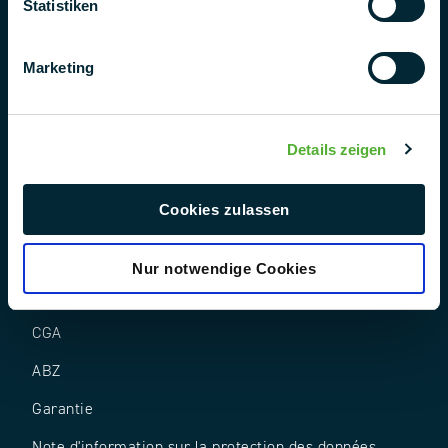
Statistiken
Marketing
Suivez-nous
Details zeigen
Cookies zulassen
Nur notwendige Cookies
AEB
CGA
ABZ
Garantie
Note d'information sur la protection des données