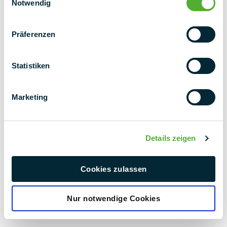
Notwendig
Bacs à ballast intégrés
Präferenzen
Pince universelle pour modules et
Statistiken
ballasts
Marketing
Ballastage
Details zeigen
Le complément parfait
Cookies zulassen
Nur notwendige Cookies