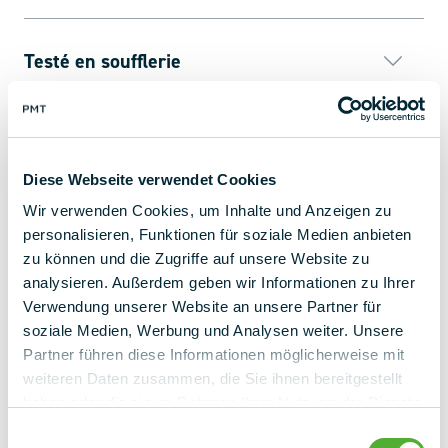
Testé en soufflerie
Taille variable des modules
Diese Webseite verwendet Cookies
Wir verwenden Cookies, um Inhalte und Anzeigen zu
Qualité certifiée
personalisieren, Funktionen für soziale Medien anbieten
zu können und die Zugriffe auf unsere Website zu
analysieren. Außerdem geben wir Informationen zu Ihrer
Verwendung unserer Website an unsere Partner für
Chaîne d'approvisionnement durable
soziale Medien, Werbung und Analysen weiter. Unsere
Partner führen diese Informationen möglicherweise mit
weiteren Daten zusammen, die Sie ihnen bereitgestellt
Des allées de maintenance flexibles
haben oder die sie im Rahmen Ihrer Nutzung der Dienste
gesammelt haben.
Einwilligungsauswahl