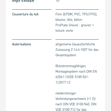
Angle d'attaque
10°
Couverture du toit
Film (EPDM, PVC, TPO/FPO),
bitume, tôle, béton
ProPlate Gravel : gravier +
toiture verte
Autorisations
allgemeine bauaufsichtliche
Zulassung Z-14.4-1007 für das
Gesamtsystem
Blitzstromtragfähiges
Montagesystem nach DIN EN
62561-1(VDE 0185-561-
1):2017-12
niederohmiger
Verbindungsnachweis (<1 Ω)
nach DIN VDE 0100-540, DIN
VDE 0100-712 für das