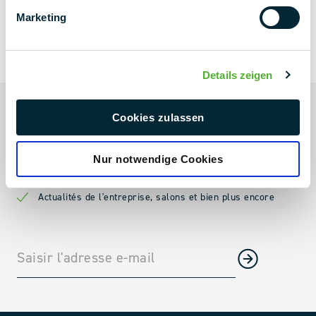
Marketing
LETTRE
D'INFORMATION
NEXT LEVEL
Details zeigen
Toujours à la page
Cookies zulassen
Projets actuels & nouveautés de projets
Nur notwendige Cookies
Les tendances du secteur directement dans ta boîte aux
lettres
Actualités de l'entreprise, salons et bien plus encore