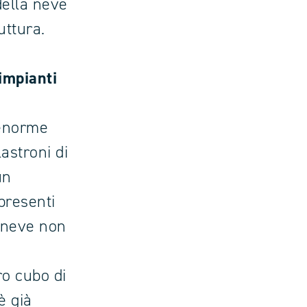
della neve
uttura.
 impianti
 enorme
lastroni di
un
 presenti
la neve non
tro cubo di
è già