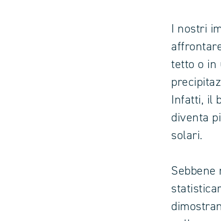
I nostri i
affrontar
tetto o in
precipita
Infatti, i
diventa p
solari.
Sebbene n
statistic
dimostran