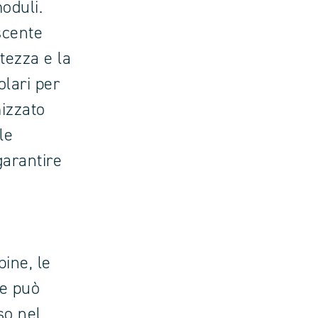
oduli.
scente
tezza e la
olari per
mizzato
le
garantire
pine, le
he può
so nel