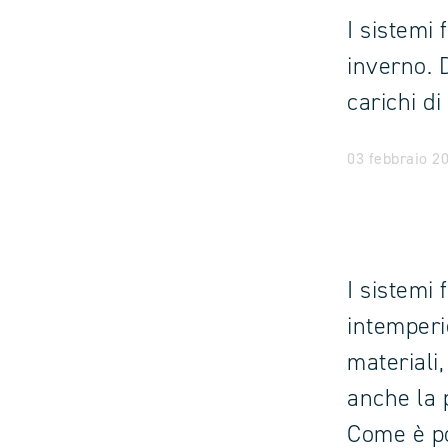
I sistemi 
inverno. D
carichi di
03 febbraio 20
I sistemi
intemperi
materiali
anche la p
Come è po