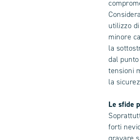
compromet
Considera
utilizzo 
minore ca
la sottost
dal punto
tensioni 
la sicure
Le sfide 
Soprattut
forti nevi
gravare s