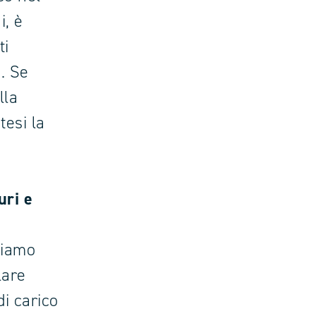
i, è
ti
. Se
lla
tesi la
uri e
friamo
lare
di carico