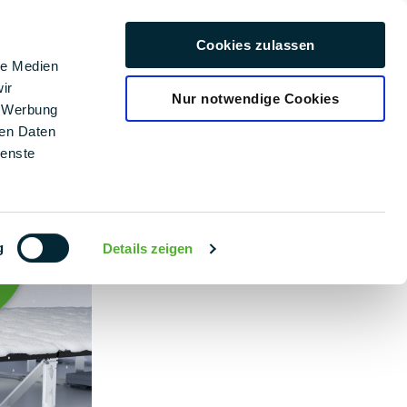
Carriera
Cookies zulassen
Italiano
le Medien
ir
Nur notwendige Cookies
, Werbung
ren Daten
ienste
g
Details zeigen