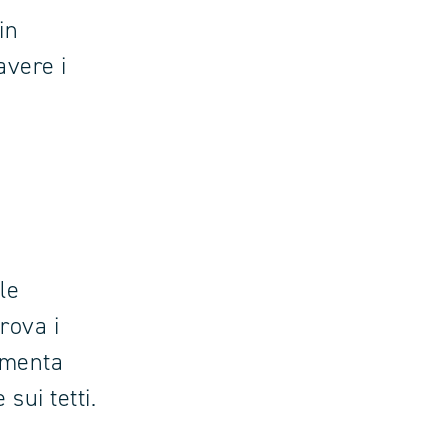
in
avere i
le
rova i
umenta
sui tetti.