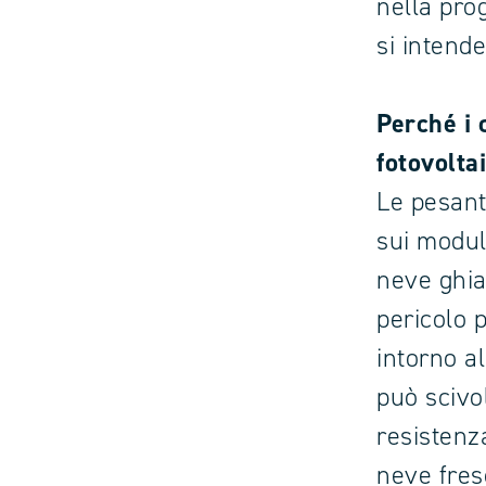
nella prog
si intende
Perché i 
fotovolta
Le pesant
sui moduli
neve ghia
pericolo p
intorno al
può scivo
resistenza
neve fresc