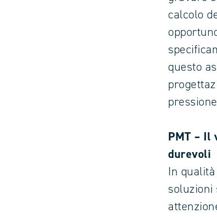
calcolo de
opportuno
specifica
questo as
progettazi
pressione 
PMT – Il 
durevoli
In qualità
soluzioni 
attenzione