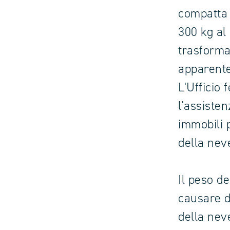
compatta 
300 kg al 
trasforma
apparente
L'Ufficio 
l'assisten
immobili p
della nev
Il peso d
causare d
della nev