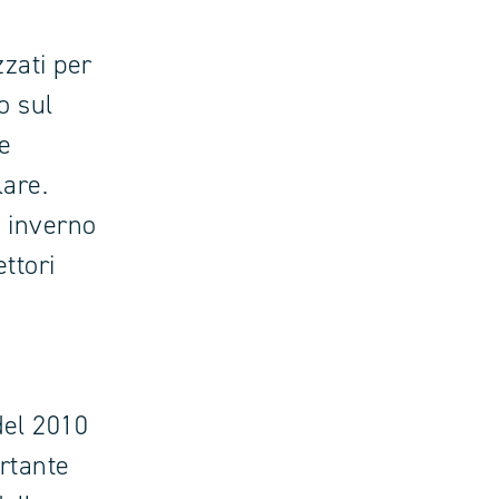
zzati per
o sul
le
lare.
n inverno
ttori
del 2010
ortante