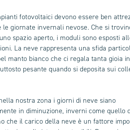
mpianti fotovoltaici devono essere ben attre
e le giornate invernali nevose. Che si trovin
 uno spazio aperto, i moduli sono esposti al
zioni. La neve rappresenta una sfida partico
l bel manto bianco che ci regala tanta gioia i
iuttosto pesante quando si deposita sui colle
ella nostra zona i giorni di neve siano
amente in diminuzione, inverni come quello 
o che il carico della neve è un fattore imp