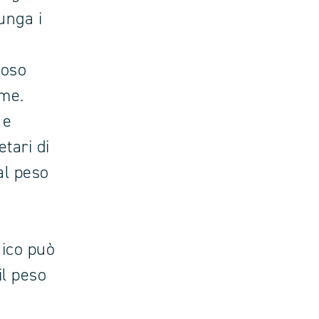
unga i
voso
rme.
 e
etari di
al peso
aico può
il peso