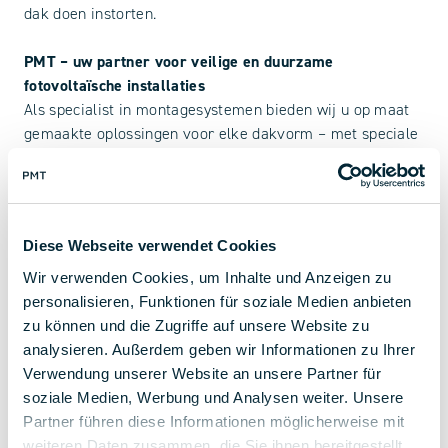
dak doen instorten.
PMT – uw partner voor veilige en duurzame
fotovoltaïsche installaties
Als specialist in montagesystemen bieden wij u op maat
gemaakte oplossingen voor elke dakvorm – met speciale
aandacht voor mogelijke sneeuwlasten en het
draagvermogen van de gebruikte modules. Onze
onderconstructies PMT X118 enPMT EVO GREEN
ontworpen voor alle wind- en sneeuwlastzones die in
Diese Webseite verwendet Cookies
Europa voorkomen.
Wir verwenden Cookies, um Inhalte und Anzeigen zu
BijPMT EVO GREEN de nieuwe dwarsverbinding, die ook
personalisieren, Funktionen für soziale Medien anbieten
flexibel in de bovenste positie kan worden gebruikt, voor
zu können und die Zugriffe auf unsere Website zu
een verhoogd draagvermogen van de modules. Bij het
analysieren. Außerdem geben wir Informationen zu Ihrer
PMT X118-systeem wordt de belasting door de centrale
Verwendung unserer Website an unsere Partner für
klemming optimaal in de module geleid, waardoor ook
soziale Medien, Werbung und Analysen weiter. Unsere
het draagvermogen aanzienlijk wordt verhoogd.
Partner führen diese Informationen möglicherweise mit
weiteren Daten zusammen, die Sie ihnen bereitgestellt