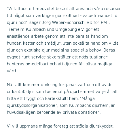
"Vi fattade ett medvetet beslut att använda våra resurser
till något som verkligen gör skillnad - välbefinnandet för
djur i nöd", säger Jörg Weber-Schorsch, VD för PMT.
Tierheim Kulmbach und Umgebung e.V. gör ett
enastående arbete genom att inte bara ta hand om
hundar, katter och smådjur, utan också ta hand om vilda
djur och exotiska djur med sina speciella behov. Deras
dygnet-runt-service säkerställer att nödsituationer
hanteras omedelbart och att djuren får bästa möjliga
vård.
När allt kommer omkring förtjänar vart och ett av de
cirka 450 djur som tas emot på djurhemmet varje år att
hitta ett tryggt och kärleksfullt hem. "Många
djurskyddsorganisationer, som Kulmbachs djurhem, är
huvudsakligen beroende av privata donationer.
Vi vill uppmana många företag att stödja djurskyddet,