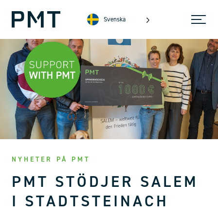
Svenska
NYHETER PÅ PMT
PMT STÖDJER SALEM
I STADTSTEINACH