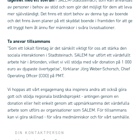
lägenhet med ett sovrum
i SALEM-Stadtsteinach, som kan användas
av personer i behov av stöd och som gör det möjligt för dem att leva
mer självständigt. Det finns ett stort behov av denna typ av boende
och det finns även planer på ett skyddat boende i framtiden för att ge
ett tryggt hem åt ännu fler människor i svåra livssituationer.
Ta ansvar tillsammans
"Som ett lokalt företag är det särskilt viktigt för oss att stärka den
sociala interaktionen i Stadtsteinach. SALEM har utfört ett värdefullt
arbete här i årtionden, vilket vi vill stödja med vår donation på 1 000
euro av djupaste övertygelse", förklarar Jörg Weber-Schorsch, Chief
Operating Officer (COO) på PMT.
Vi hoppas att vårt engagemang ska inspirera andra att också göra
gott och stödja regionala biståndsprojekt - antingen genom en
donation eller helt enkelt genom att uppmärksamma det värdefulla
arbete som utförs av organisationer som SALEM. För tillsammans
kan vi göra skillnad - för våra medmänniskor och för vårt samhälle.
DIN KONTAKTPERSON