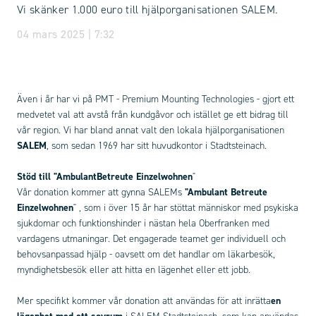
Vi skänker 1.000 euro till hjälporganisationen SALEM.
04 mars 2025 | 7:32
Även i år har vi på PMT - Premium Mounting Technologies - gjort ett
medvetet val att avstå från kundgåvor och istället ge ett bidrag till
vår region. Vi har bland annat valt den lokala hjälporganisationen
SALEM
, som sedan 1969 har sitt huvudkontor i Stadtsteinach.
Stöd till "Ambulant
Betreute Einzelwohnen
"
Vår donation kommer att gynna SALEMs
"Ambulant Betreute
Einzelwohnen
"
, som i över 15 år har stöttat människor med psykiska
sjukdomar och funktionshinder i nästan hela Oberfranken med
vardagens utmaningar. Det engagerade teamet ger individuell och
behovsanpassad hjälp - oavsett om det handlar om läkarbesök,
myndighetsbesök eller att hitta en lägenhet eller ett jobb.
Mer specifikt kommer vår donation att användas för att inrätta
en