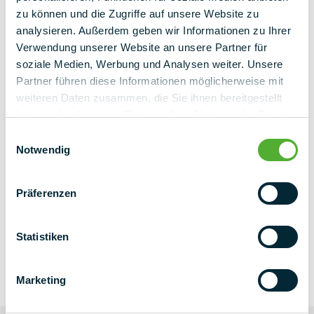
zu können und die Zugriffe auf unsere Website zu
analysieren. Außerdem geben wir Informationen zu Ihrer
Verwendung unserer Website an unsere Partner für
soziale Medien, Werbung und Analysen weiter. Unsere
Partner führen diese Informationen möglicherweise mit
weiteren Daten zusammen, die Sie ihnen bereitgestellt
haben oder die sie im Rahmen Ihrer Nutzung der Dienste
gesammelt haben.
Einwilligungsauswahl
Notwendig
Präferenzen
Statistiken
NYHETSBREVET
Marketing
NEXT LEVEL