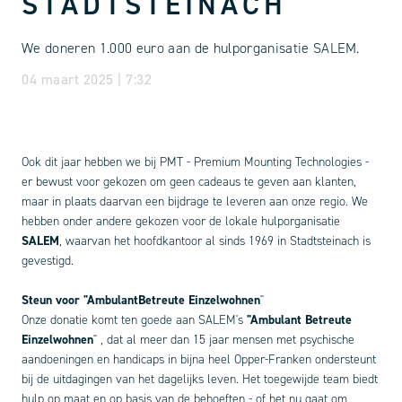
STADTSTEINACH
We doneren 1.000 euro aan de hulporganisatie SALEM.
04 maart 2025 | 7:32
Ook dit jaar hebben we bij PMT - Premium Mounting Technologies -
er bewust voor gekozen om geen cadeaus te geven aan klanten,
maar in plaats daarvan een bijdrage te leveren aan onze regio. We
hebben onder andere gekozen voor de lokale hulporganisatie
SALEM
, waarvan het hoofdkantoor al sinds 1969 in Stadtsteinach is
gevestigd.
Steun voor "Ambulant
Betreute Einzelwohnen
"
Onze donatie komt ten goede aan SALEM's
"Ambulant Betreute
Einzelwohnen
"
, dat al meer dan 15 jaar mensen met psychische
aandoeningen en handicaps in bijna heel Opper-Franken ondersteunt
bij de uitdagingen van het dagelijks leven. Het toegewijde team biedt
hulp op maat en op basis van de behoeften - of het nu gaat om