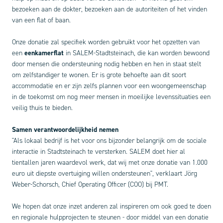
bezoeken aan de dokter, bezoeken aan de autoriteiten of het vinden
van een flat of baan.
Onze donatie zal specifiek worden gebruikt voor het opzetten van
een
eenkamerflat
in SALEM-Stadtsteinach, die kan worden bewoond
door mensen die ondersteuning nodig hebben en hen in staat stelt
om zelfstandiger te wonen. Er is grote behoefte aan dit soort
accommodatie en er zijn zelfs plannen voor een woongemeenschap
in de toekomst om nog meer mensen in moeilijke levenssituaties een
veilig thuis te bieden.
Samen verantwoordelijkheid nemen
"Als lokaal bedrijf is het voor ons bijzonder belangrijk om de sociale
interactie in Stadtsteinach te versterken. SALEM doet hier al
tientallen jaren waardevol werk, dat wij met onze donatie van 1.000
euro uit diepste overtuiging willen ondersteunen", verklaart Jörg
Weber-Schorsch, Chief Operating Officer (COO) bij PMT.
We hopen dat onze inzet anderen zal inspireren om ook goed te doen
en regionale hulpprojecten te steunen - door middel van een donatie