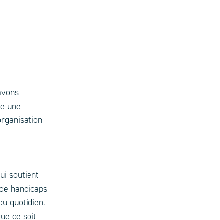
avons
re une
organisation
ui soutient
 de handicaps
du quotidien.
ue ce soit