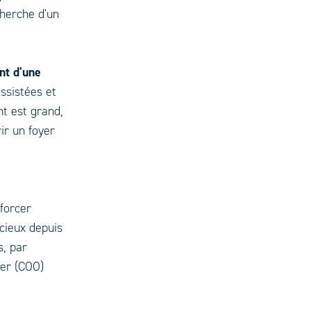
cherche d'un
nt d'une
ssistées et
t est grand,
ir un foyer
nforcer
écieux depuis
s, par
cer (COO)