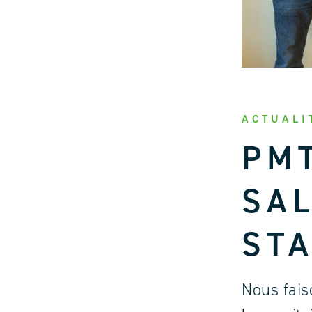
ACTUALI
PMT
SA
ST
Nous fais