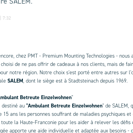
ire SALEM.
| 7:32
encore, chez PMT - Premium Mounting Technologies - nous 
choisi de ne pas offrir de cadeaux à nos clients, mais de fai
pour notre région. Notre choix s'est porté entre autres sur l'
ale
SALEM
, dont le siège est à Stadtsteinach depuis 1969.
Ambulant Betreute Einzelwohnen
"
 destiné au
"Ambulant Betreute Einzelwohnen
"
de SALEM, q
e 15 ans les personnes souffrant de maladies psychiques et
toute la Haute-Franconie pour les aider à relever les défis 
gée apporte une aide individuelle et adaptée aux besoins - q