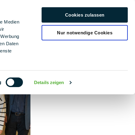
rière
Cookies zulassen
Français
le Medien
ir
Nur notwendige Cookies
, Werbung
ren Daten
ienste
g
Details zeigen