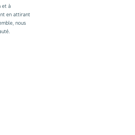
 et à
nt en attirant
semble, nous
auté.