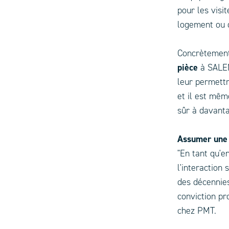
pour les visi
logement ou 
Concrètement
pièce
à SALEM
leur permettr
et il est mêm
sûr à davanta
Assumer une
"En tant qu'e
l'interaction
des décennies
conviction pr
chez PMT.