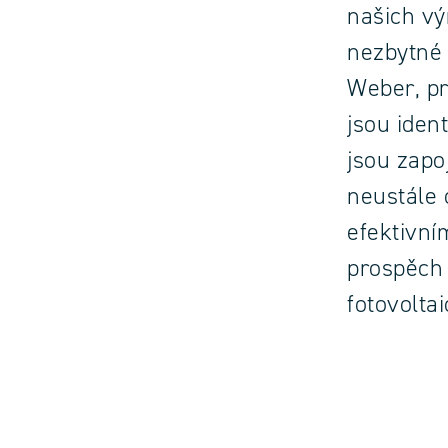
našich vý
nezbytné 
Weber, pr
jsou iden
jsou zapo
neustále 
efektivní
prospěch
fotovolta