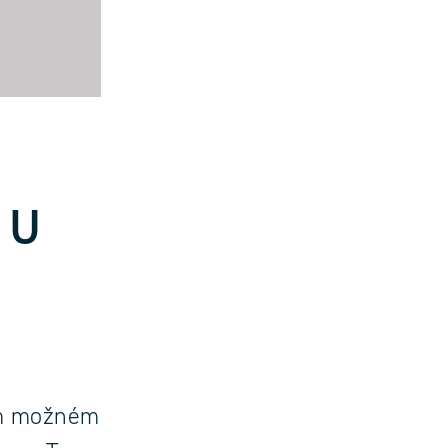
 U
ím možném