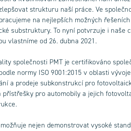
zlepšovat strukturu naší práce. Ve společn
pracujeme na nejlepších možných řešeních
cké substruktury. To nyní potvrzuje i naše c
ou vlastníme od 26. dubna 2021.
ality společnosti PMT je certifikováno spole
odle normy ISO 9001:2015 v oblasti vývoje
ání a prodeje subkonstrukcí pro fotovoltaic
 přístřešky pro automobily a jejich fotovolt
rukce.
umožňuje nejen demonstrovat vysoké stand