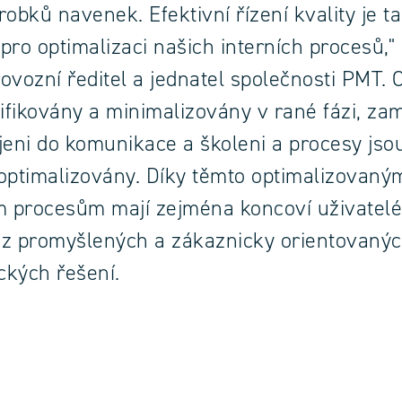
robků navenek. Efektivní řízení kvality je t
pro optimalizaci našich interních procesů," 
ovozní ředitel a jednatel společnosti PMT. 
tifikovány a minimalizovány v rané fázi, za
jeni do komunikace a školeni a procesy jso
optimalizovány. Díky těmto optimalizovaný
m procesům mají zejména koncoví uživatelé
 z promyšlených a zákaznicky orientovaný
ických řešení.