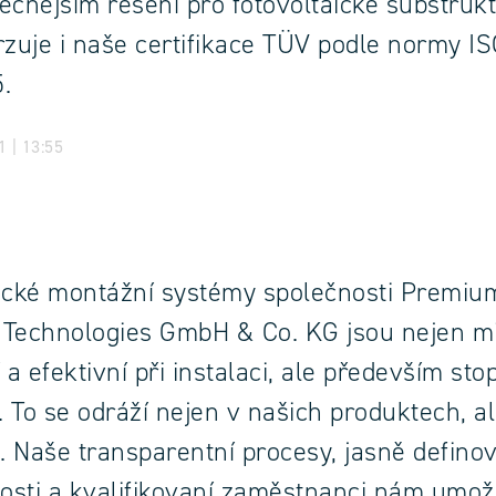
ečnějším řešení pro fotovoltaické substrukt
rzuje i naše certifikace TÜV podle normy IS
.
 | 13:55
ické montážní systémy společnosti Premiu
 Technologies GmbH & Co. KG jsou nejen 
 a efektivní při instalaci, ale především st
 To se odráží nejen v našich produktech, al
i. Naše transparentní procesy, jasně defino
sti a kvalifikovaní zaměstnanci nám umož