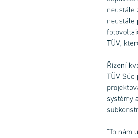
neustále 
neustále 
fotovoltai
TÜV, kter
Řízení kv
TÜV Süd p
projektov
systémy a
subkonst
"To nám 