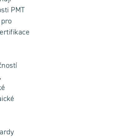
osti PMT
 pro
ertifikace
čností
,
ké
aické
ardy