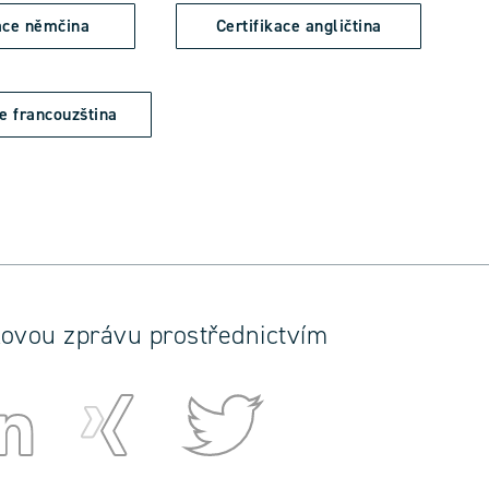
kace němčina
Certifikace angličtina
ce francouzština
skovou zprávu prostřednictvím