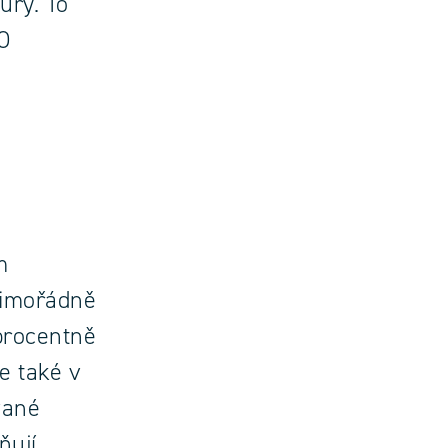
ury. To
O
m
mimořádně
oprocentně
e také v
vané
ňují