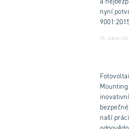
a nejbezp
nyní potv
9001:2015
28. dubna 2021
Fotovolta
Mounting
inovativní
bezpečné.
naší prác
odpovědno