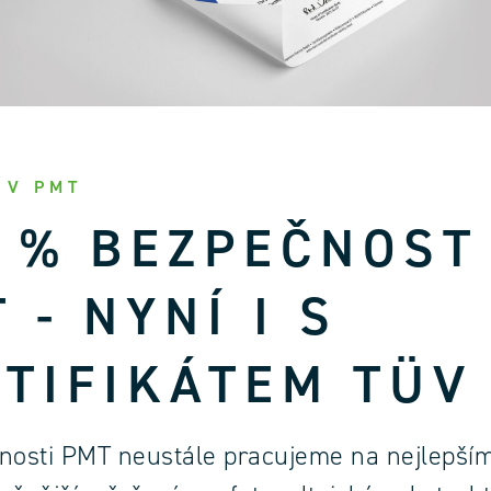
 V PMT
 % BEZPEČNOST
 - NYNÍ I S
TIFIKÁTEM TÜV
čnosti PMT neustále pracujeme na nejlepš