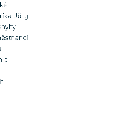
aké
říká Jörg
Chyby
městnanci
u
m a
ch