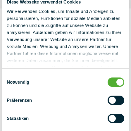
Diese Webseite verwendet Cookies
Wir verwenden Cookies, um Inhalte und Anzeigen zu
ACTUALITÉS CHEZ PMT
personalisieren, Funktionen für soziale Medien anbieten
PMT AU SALON
zu können und die Zugriffe auf unsere Website zu
analysieren. Außerdem geben wir Informationen zu Ihrer
INTERSOLAR 2024
Verwendung unserer Website an unsere Partner für
soziale Medien, Werbung und Analysen weiter. Unsere
Trois jours passionnants et réussis au salon Intersolar de
Partner führen diese Informationen möglicherweise mit
Munich s'achèvent.
weiteren Daten zusammen, die Sie ihnen bereitgestellt
haben oder die sie im Rahmen Ihrer Nutzung der Dienste
09 juillet 2024 | 7:06
gesammelt haben.
Einwilligungsauswahl
Notwendig
Lors du salon Intersolar 2024 de cette année à Munich,
Präferenzen
nous avons eu l'occasion de réaliser des interviews avec
deux de nos clients de longue date : Kristoffer Steine de
Scott Norge et Marco Hüsener de Solar Fechtler GmbH.
Statistiken
Ils ont partagé leurs expériences avec nos solutions de
produits innovantes, notamment PMT X118 et PMT