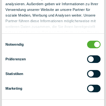
Locatie
analysieren. Außerdem geben wir Informationen zu Ihrer
Verwendung unserer Website an unsere Partner für
soziale Medien, Werbung und Analysen weiter. Unsere
E-mailadres
Partner führen diese Informationen möglicherweise mit
weiteren Daten zusammen, die Sie ihnen bereitgestellt
haben oder die sie im Rahmen Ihrer Nutzung der Dienste
gesammelt haben.
Einwilligungsauswahl
Telefoonnummer (optioneel)
Notwendig
Präferenzen
Statistiken
Marketing