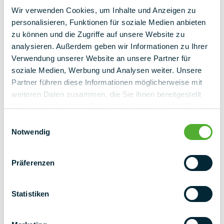
vastleggen
Wir verwenden Cookies, um Inhalte und Anzeigen zu
personalisieren, Funktionen für soziale Medien anbieten
Welke gebieden kunnen worden gebruikt? Waar zijn er
zu können und die Zugriffe auf unsere Website zu
storende gebieden waarmee rekening moet worden gehouden
analysieren. Außerdem geben wir Informationen zu Ihrer
in de planning? Gebruik de MapDrawer om alle overkappingen
en storende gebieden centraal en eenvoudig vast te leggen.
Verwendung unserer Website an unsere Partner für
soziale Medien, Werbung und Analysen weiter. Unsere
Partner führen diese Informationen möglicherweise mit
weiteren Daten zusammen, die Sie ihnen bereitgestellt
haben oder die sie im Rahmen Ihrer Nutzung der Dienste
gesammelt haben.
Einwilligungsauswahl
Notwendig
Präferenzen
Statistiken