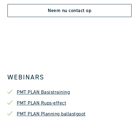
Neem nu contact op
WEBINARS
PMT PLAN Basistraining
PMT PLAN Basistraining
PMT PLAN Rups-effect
PMT PLAN Rups-effect
PMT PLAN Planning ballastgoot
PMT PLAN Planning ballastgoot