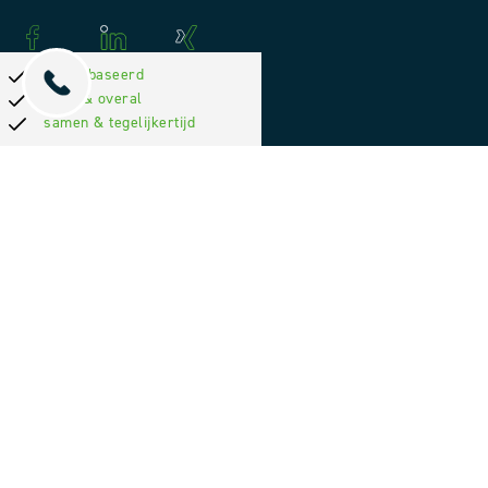
webgebaseerd
altijd & overal
samen & tegelijkertijd
AEB
AVB
ABZ
Garantie
Verklaring gegevensbescherming
Afdruk PMT
Plaatjes