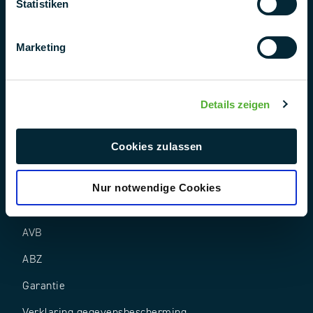
Statistiken
Marketing
Volg ons
Details zeigen
Cookies zulassen
Nur notwendige Cookies
AEB
AVB
ABZ
Garantie
Verklaring gegevensbescherming