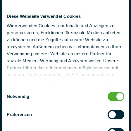
Industriestr. 25
95346 Stadsteinach
Diese Webseite verwendet Cookies
Duitsland
Wir verwenden Cookies, um Inhalte und Anzeigen zu
Telefoon
personalisieren, Funktionen für soziale Medien anbieten
+ 49 (0) 9225 95500
zu können und die Zugriffe auf unsere Website zu
analysieren. Außerdem geben wir Informationen zu Ihrer
e-mail
Verwendung unserer Website an unsere Partner für
project@pmt.solutions
soziale Medien, Werbung und Analysen weiter. Unsere
Partner führen diese Informationen möglicherweise mit
Neem contact met ons op
weiteren Daten zusammen, die Sie ihnen bereitgestellt
haben oder die sie im Rahmen Ihrer Nutzung der Dienste
gesammelt haben.
Einwilligungsauswahl
Notwendig
Präferenzen