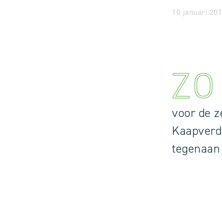
10 januari 201
ZO
voor de z
Kaapverdi
tegenaan 