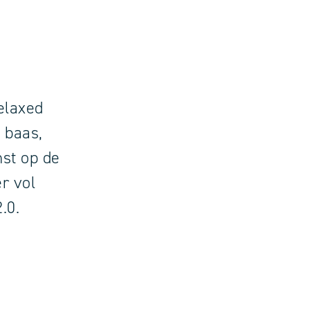
elaxed
, baas,
st op de
r vol
.0.