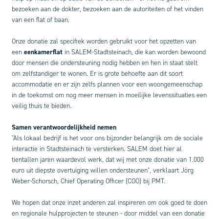
bezoeken aan de dokter, bezoeken aan de autoriteiten of het vinden
van een flat of baan.
Onze donatie zal specifiek worden gebruikt voor het opzetten van
een
eenkamerflat
in SALEM-Stadtsteinach, die kan worden bewoond
door mensen die ondersteuning nodig hebben en hen in staat stelt
om zelfstandiger te wonen. Er is grote behoefte aan dit soort
accommodatie en er zijn zelfs plannen voor een woongemeenschap
in de toekomst om nog meer mensen in moeilijke levenssituaties een
veilig thuis te bieden.
Samen verantwoordelijkheid nemen
"Als lokaal bedrijf is het voor ons bijzonder belangrijk om de sociale
interactie in Stadtsteinach te versterken. SALEM doet hier al
tientallen jaren waardevol werk, dat wij met onze donatie van 1.000
euro uit diepste overtuiging willen ondersteunen", verklaart Jörg
Weber-Schorsch, Chief Operating Officer (COO) bij PMT.
We hopen dat onze inzet anderen zal inspireren om ook goed te doen
en regionale hulpprojecten te steunen - door middel van een donatie