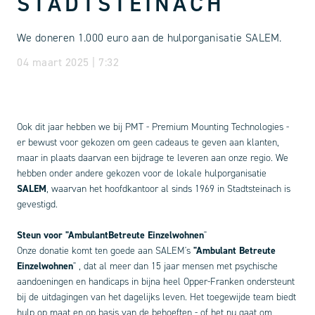
STADTSTEINACH
We doneren 1.000 euro aan de hulporganisatie SALEM.
04 maart 2025 | 7:32
Ook dit jaar hebben we bij PMT - Premium Mounting Technologies -
er bewust voor gekozen om geen cadeaus te geven aan klanten,
maar in plaats daarvan een bijdrage te leveren aan onze regio. We
hebben onder andere gekozen voor de lokale hulporganisatie
SALEM
, waarvan het hoofdkantoor al sinds 1969 in Stadtsteinach is
gevestigd.
Steun voor "Ambulant
Betreute Einzelwohnen
"
Onze donatie komt ten goede aan SALEM's
"Ambulant Betreute
Einzelwohnen
"
, dat al meer dan 15 jaar mensen met psychische
aandoeningen en handicaps in bijna heel Opper-Franken ondersteunt
bij de uitdagingen van het dagelijks leven. Het toegewijde team biedt
hulp op maat en op basis van de behoeften - of het nu gaat om