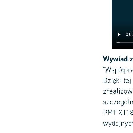
Wywiad z 
"Współpra
Dzięki te
zrealizo
szczegól
PMT X118 
wydajnyc