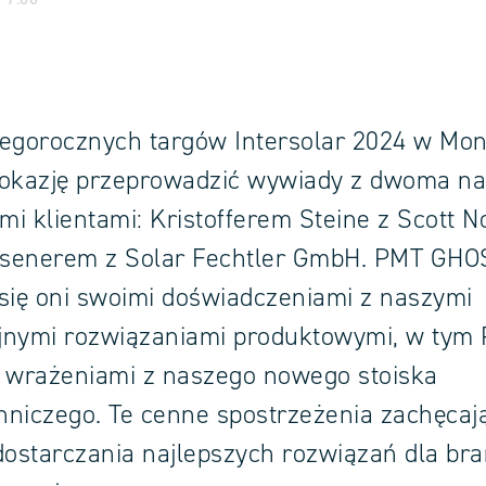
tegorocznych targów Intersolar 2024 w Mo
 okazję przeprowadzić wywiady z dwoma n
imi klientami: Kristofferem Steine z Scott N
senerem z Solar Fechtler GmbH. PMT GHO
i się oni swoimi doświadczeniami z naszymi
jnymi rozwiązaniami produktowymi, w tym
że wrażeniami z naszego nowego stoiska
niczego. Te cenne spostrzeżenia zachęcaj
dostarczania najlepszych rozwiązań dla br