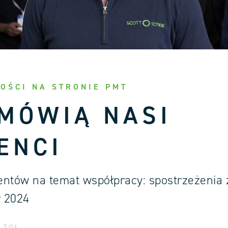
OŚCI NA STRONIE PMT
 MÓWIĄ NASI
ENCI
ientów na temat współpracy: spostrzeżenia 
r 2024
| 7:06