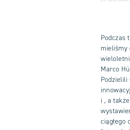
Podczas 
mieliśmy
wieloletn
Marco Hü
Podzielil
innowacy
i , a tak
wystawien
ciągłego 