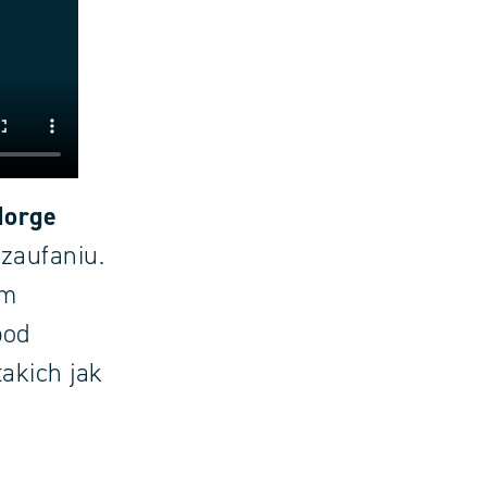
Norge
zaufaniu.
em
pod
akich jak