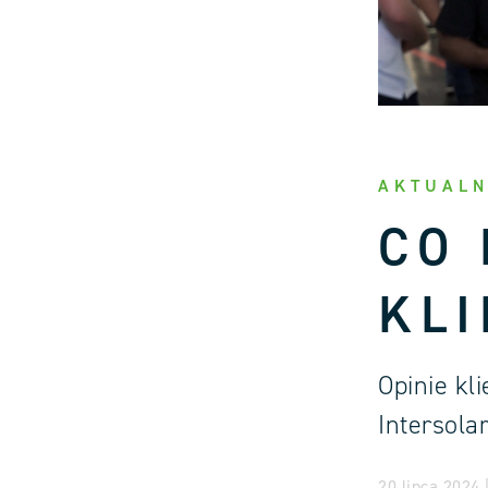
AKTUALN
CO
KLI
Opinie kl
Intersola
20 lipca 2024 