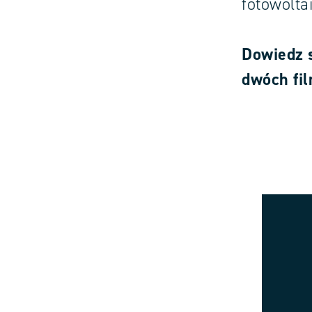
fotowolta
Dowiedz 
dwóch fi