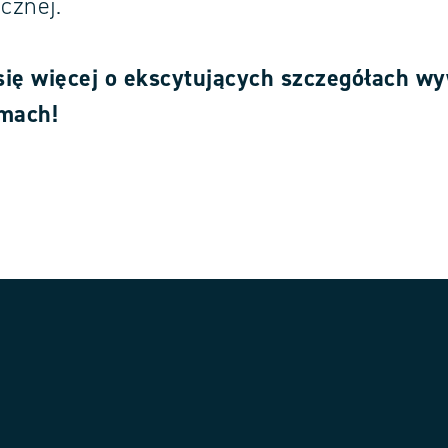
icznej.
się więcej o ekscytujących szczegółach w
lmach!