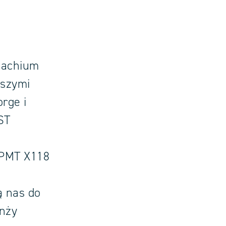
nachium
aszymi
orge i
ST
 PMT X118
ą nas do
anży