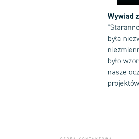
Wywiad z
"Staranno
była niez
niezmienn
było wzor
nasze ocz
projektów