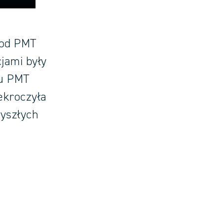
 od PMT
jami były
łu PMT
ekroczyła
zyszłych